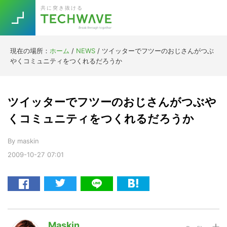
Skip
Skip
Skip
Skip
共に突き抜ける
to
to
to
to
primary
main
primary
footer
navigation
content
sidebar
現在の場所：
ホーム
/
NEWS
/
ツイッターでフツーのおじさんがつぶ
Trend
やくコミュニティをつくれるだろうか
今話題の注目キーワード
Keywords
ツイッターでフツーのおじさんがつぶや
5G
Asana
テレワーク
くコミュニティをつくれるだろうか
TOPICS
ニューノーマル
By
maskin
2009-10-27
07:01
[Startup]
RE:LIFE
[Voice Edition]
Re:Work
Daily
Weekly
Monthly
Maskin
[YouTube]
AI