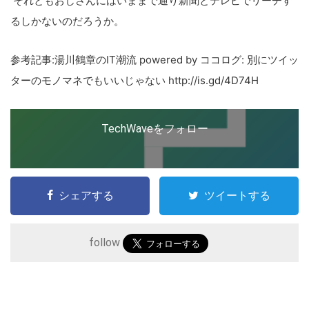
それともおじさんにはいままで通り新聞とテレビでリーチす
るしかないのだろうか。
参考記事:湯川鶴章のIT潮流 powered by ココログ: 別にツイッ
ターのモノマネでもいいじゃない http://is.gd/4D74H
こ
TechWaveをフォロー
の
サ
イ
ト
シェアする
ツイートする
を
検
follow
索
す
る