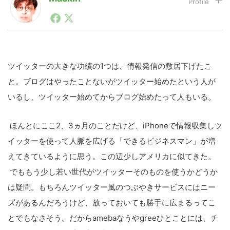
1990年代初頭から記者としてまた起業家としてITスタ
ートアップ業界のハードウェアからソフトウェアの事業
LINE
暗号資産
創出に関わる。シリコンバレーやEU等でのスタートア
ップを経験。日本ではネットエイジ等に所属、大手企業
の新規事業創出に協力。ブログやSNS、LINEなどの誕
生から普及成長までを最前線で見てきた生き字引として
ツイッターの大きな功績の1つは、情報発信の敷居下げたこ
投資家登録
Drone
注目される。通信キャリアのニュースポータルの創業デ
と。ブログはやったことないがツイッター始めたという人が
スクとして数億PV事業に。世界最大IT系メディア（ス
ペイン）の元日本編集長、World Innovation Lab(WiL)
いるし、ツイッター始めてからブログ始めたって人もいる。
などを経て、現在、スタートアップ支援側の取り組みに
特集
VR/AR
注力中。
ほんとにここ2、3ヵ月のことだけど、iPhoneで情報収集しツ
Block Data Bank
イッターを使って人脈を広げる「できるビジネスマン」が増
えてきているように思う。この辺少しアメリカに似てきた。
でももう少し若い世代がツイッターそのものを使うかどうか
は疑問。もちろんツイッター風のつぶやきサービスにはニー
ズがあるんだろうけど、放っておいても勝手に広まるってこ
とでもなさそう。だからamebaなうやgreeひとことには、チ