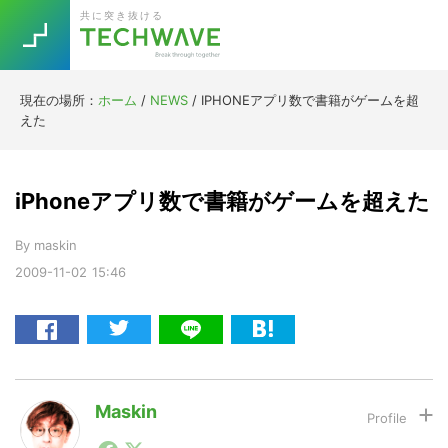
Skip
Skip
Skip
Skip
共に突き抜ける
to
to
to
to
primary
main
primary
footer
navigation
content
sidebar
現在の場所：
ホーム
/
NEWS
/
IPHONEアプリ数で書籍がゲームを超
Trend
えた
今話題の注目キーワード
Keywords
iPhoneアプリ数で書籍がゲームを超えた
5G
Asana
テレワーク
TOPICS
By
maskin
ニューノーマル
2009-11-02
15:46
[Startup]
RE:LIFE
[Voice Edition]
Re:Work
Daily
Weekly
Monthly
Maskin
1990年代初頭から記者としてまた起業家としてITスタ
[YouTube]
AI