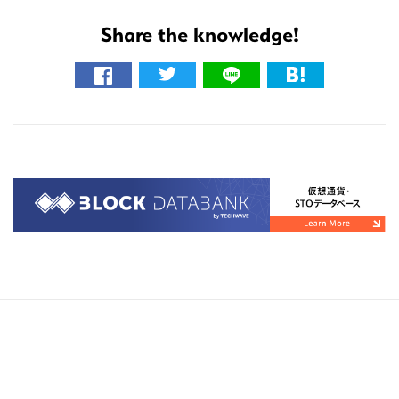
イ
Share the knowledge!
ト
を
検
索
す
る