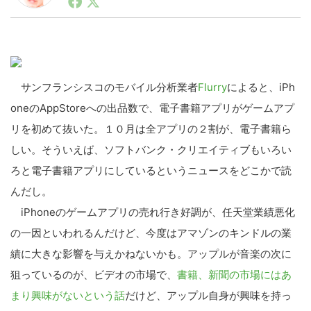
ートアップ業界のハードウェアからソフトウェアの事業
創出に関わる。シリコンバレーやEU等でのスタートア
ップを経験。日本ではネットエイジ等に所属、大手企業
LINE
暗号資産
の新規事業創出に協力。ブログやSNS、LINEなどの誕
生から普及成長までを最前線で見てきた生き字引として
注目される。通信キャリアのニュースポータルの創業デ
サンフランシスコのモバイル分析業者
Flurry
によると、iPh
スクとして数億PV事業に。世界最大IT系メディア（ス
投資家登録
Drone
ペイン）の元日本編集長、World Innovation Lab(WiL)
oneのAppStoreへの出品数で、電子書籍アプリがゲームアプ
などを経て、現在、スタートアップ支援側の取り組みに
リを初めて抜いた。１０月は全アプリの２割が、電子書籍ら
注力中。
特集
VR/AR
しい。そういえば、ソフトバンク・クリエイティブもいろい
ろと電子書籍アプリにしているというニュースをどこかで読
Block Data Bank
んだし。
iPhoneのゲームアプリの売れ行き好調が、任天堂業績悪化
の一因といわれるんだけど、今度はアマゾンのキンドルの業
績に大きな影響を与えかねないかも。アップルが音楽の次に
狙っているのが、ビデオの市場で、
書籍、新聞の市場にはあ
まり興味がないという話
だけど、アップル自身が興味を持っ