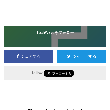
ップを経験。日本ではネットエイジ等に所属、大手企業
の新規事業創出に協力。ブログやSNS、LINEなどの誕
生から普及成長までを最前線で見てきた生き字引として
LINE
暗号資産
注目される。通信キャリアのニュースポータルの創業デ
スクとして数億PV事業に。世界最大IT系メディア（ス
ペイン）の元日本編集長、World Innovation Lab(WiL)
TechWaveをフォロー
などを経て、現在、スタートアップ支援側の取り組みに
投資家登録
Drone
注力中。
特集
VR/AR
シェアする
ツイートする
Block Data Bank
follow