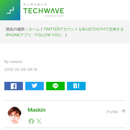
Skip
Skip
Skip
Skip
共に突き抜ける
to
to
to
to
primary
main
primary
footer
navigation
content
sidebar
現在の場所：
ホーム
/
TWITTERアカウントをBLUETOOTHで交換する
Trend
IPHONEアプリ「FOLLOW YOU」
/
今話題の注目キーワード
Keywords
By
maskin
5G
Asana
テレワーク
TOPICS
2016-05-09
09:18
ニューノーマル
[Startup]
RE:LIFE
[Voice Edition]
Re:Work
Maskin
Daily
Weekly
Monthly
1990年代初頭から記者としてまた起業家としてITスタ
ートアップ業界のハードウェアからソフトウェアの事業
[YouTube]
AI
創出に関わる。シリコンバレーやEU等でのスタートア