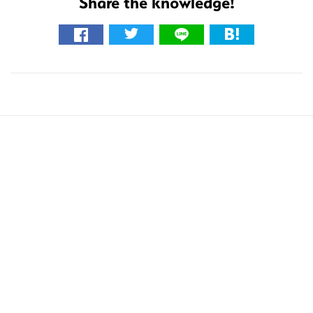
Share the knowledge!
こ
の
サ
イ
ト
を
検
索
す
る