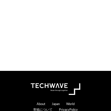
Footer
About
Japan
World
寄稿について
PrivacyPolicy