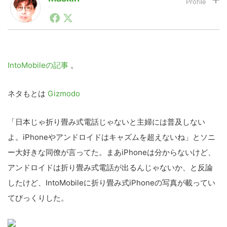
1990年代初頭から記者としてまた起業家としてITスタ
ートアップ業界のハードウェアからソフトウェアの事業
LINE
暗号資産
創出に関わる。シリコンバレーやEU等でのスタートア
ップを経験。日本ではネットエイジ等に所属、大手企業
の新規事業創出に協力。ブログやSNS、LINEなどの誕
生から普及成長までを最前線で見てきた生き字引として
IntoMobileの記事
。
投資家登録
Drone
注目される。通信キャリアのニュースポータルの創業デ
スクとして数億PV事業に。世界最大IT系メディア（ス
ペイン）の元日本編集長、World Innovation Lab(WiL)
ネタもとは
Gizmodo
などを経て、現在、スタートアップ支援側の取り組みに
特集
VR/AR
注力中。
「日本じゃ折り畳み式電話じゃないと主婦には普及しない
よ。iPhoneやアンドロイドはキャズムを超えないね」とソニ
Block Data Bank
ー大好きな同僚が言ってた。まあiPhoneは分からないけど、
アンドロイドは折り畳み式電話が出るんじゃないか、と反論
したけど、IntoMobileに折り畳み式iPhoneの写真が載ってい
てびっくりした。