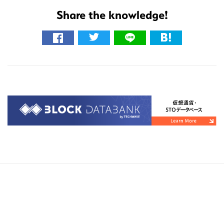
イ
Share the knowledge!
ト
を
検
索
す
る