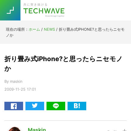
Skip
Skip
Skip
Skip
共に突き抜ける
to
to
to
to
primary
main
primary
footer
navigation
content
sidebar
現在の場所：
ホーム
/
NEWS
/
折り畳み式IPHONE?と思ったらニセモ
Trend
ノか
今話題の注目キーワード
Keywords
折り畳み式iPhone?と思ったらニセモノ
5G
Asana
テレワーク
か
TOPICS
ニューノーマル
By
maskin
2009-11-25
17:01
[Startup]
RE:LIFE
[Voice Edition]
Re:Work
Daily
Weekly
Monthly
Maskin
[YouTube]
AI