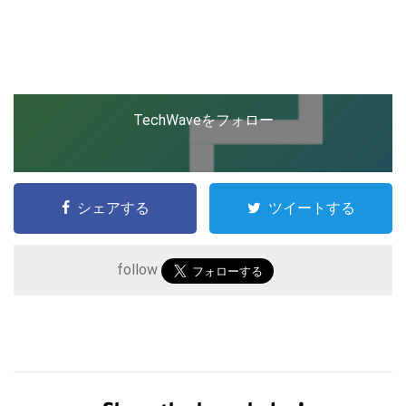
ップを経験。日本ではネットエイジ等に所属、大手企業
の新規事業創出に協力。ブログやSNS、LINEなどの誕
生から普及成長までを最前線で見てきた生き字引として
LINE
暗号資産
注目される。通信キャリアのニュースポータルの創業デ
スクとして数億PV事業に。世界最大IT系メディア（ス
ペイン）の元日本編集長、World Innovation Lab(WiL)
TechWaveをフォロー
などを経て、現在、スタートアップ支援側の取り組みに
投資家登録
Drone
注力中。
特集
VR/AR
シェアする
ツイートする
Block Data Bank
follow