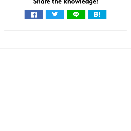
Share the knowledge!
こ
の
サ
イ
ト
を
検
索
す
る