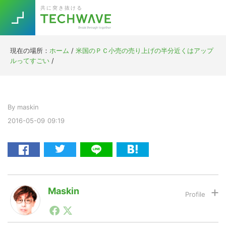
Skip
Skip
Skip
Skip
共に突き抜ける
to
to
to
to
primary
main
primary
footer
navigation
content
sidebar
現在の場所：
ホーム
/
米国のＰＣ小売の売り上げの半分近くはアップ
Trend
ルってすごい
/
今話題の注目キーワード
Keywords
By
maskin
5G
Asana
テレワーク
TOPICS
2016-05-09
09:19
ニューノーマル
[Startup]
RE:LIFE
[Voice Edition]
Re:Work
Maskin
Daily
Weekly
Monthly
1990年代初頭から記者としてまた起業家としてITスタ
ートアップ業界のハードウェアからソフトウェアの事業
[YouTube]
AI
創出に関わる。シリコンバレーやEU等でのスタートア