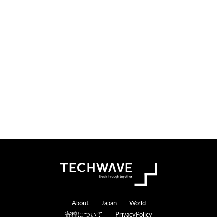
Footer
About
Japan
World
寄稿について
PrivacyPolicy