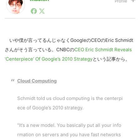
1990年代初頭から記者としてまた起業家としてITスタ
ートアップ業界のハードウェアからソフトウェアの事業
LINE
暗号資産
創出に関わる。シリコンバレーやEU等でのスタートア
ップを経験。日本ではネットエイジ等に所属、大手企業
の新規事業創出に協力。ブログやSNS、LINEなどの誕
生から普及成長までを最前線で見てきた生き字引として
いや僕が言ってるんじゃなくGoogleのCEOのEric Schmidt
投資家登録
Drone
注目される。通信キャリアのニュースポータルの創業デ
さんがそう言っている。CNBCの
CEO Eric Schmidt Reveals
スクとして数億PV事業に。世界最大IT系メディア（ス
ペイン）の元日本編集長、World Innovation Lab(WiL)
‘Centerpiece’ Of Google’s 2010 Strategy
という記事から。
などを経て、現在、スタートアップ支援側の取り組みに
特集
VR/AR
注力中。
Cloud Computing
Block Data Bank
Schmidt told us cloud computing is the centerpi
ece of Google’s 2010 strategy.
"It’s a new model. You basically put all your info
rmation on servers and you have fast networks