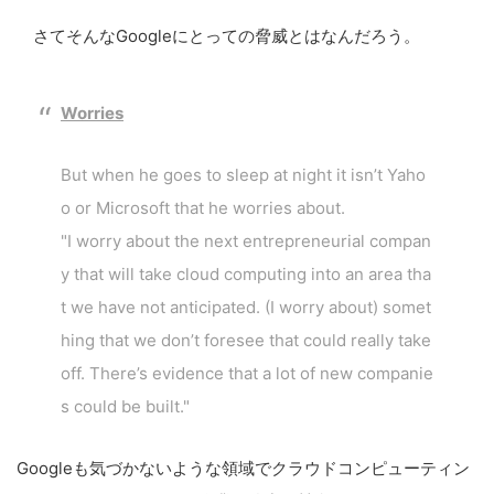
さてそんなGoogleにとっての脅威とはなんだろう。
Worries
But when he goes to sleep at night it isn’t Yaho
o or Microsoft that he worries about.
"I worry about the next entrepreneurial compan
y that will take cloud computing into an area tha
t we have not anticipated. (I worry about) somet
hing that we don’t foresee that could really take
off. There’s evidence that a lot of new companie
s could be built."
Googleも気づかないような領域でクラウドコンピューティン