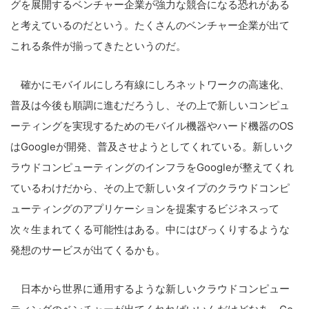
グを展開するベンチャー企業が強力な競合になる恐れがある
と考えているのだという。たくさんのベンチャー企業が出て
これる条件が揃ってきたというのだ。
確かにモバイルにしろ有線にしろネットワークの高速化、
普及は今後も順調に進むだろうし、その上で新しいコンピュ
こ
ーティングを実現するためのモバイル機器やハード機器のOS
の
はGoogleが開発、普及させようとしてくれている。新しいク
サ
ラウドコンピューティングのインフラをGoogleが整えてくれ
イ
ているわけだから、その上で新しいタイプのクラウドコンピ
ト
を
ューティングのアプリケーションを提案するビジネスって
検
次々生まれてくる可能性はある。中にはびっくりするような
索
発想のサービスが出てくるかも。
す
る
日本から世界に通用するような新しいクラウドコンピュー