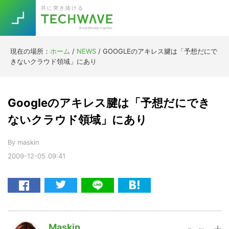
Skip
Skip
Skip
Skip
共に突き抜ける
to
to
to
to
primary
main
primary
footer
navigation
content
sidebar
現在の場所：
ホーム
/
NEWS
/
GOOGLEのアキレス腱は「予想だにで
Trend
きないクラウド領域」にあり
今話題の注目キーワード
Keywords
Googleのアキレス腱は「予想だにでき
5G
Asana
テレワーク
ないクラウド領域」にあり
TOPICS
ニューノーマル
By
maskin
2009-12-05
09:41
[Startup]
RE:LIFE
[Voice Edition]
Re:Work
Daily
Weekly
Monthly
Maskin
[YouTube]
AI