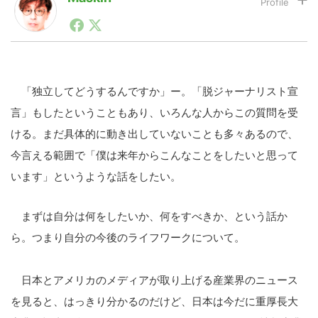
1990年代初頭から記者としてまた起業家としてITスタ
ートアップ業界のハードウェアからソフトウェアの事業
LINE
暗号資産
創出に関わる。シリコンバレーやEU等でのスタートア
ップを経験。日本ではネットエイジ等に所属、大手企業
の新規事業創出に協力。ブログやSNS、LINEなどの誕
生から普及成長までを最前線で見てきた生き字引として
「独立してどうするんですか」ー。「脱ジャーナリスト宣
投資家登録
Drone
注目される。通信キャリアのニュースポータルの創業デ
言」もしたということもあり、いろんな人からこの質問を受
スクとして数億PV事業に。世界最大IT系メディア（ス
ペイン）の元日本編集長、World Innovation Lab(WiL)
ける。まだ具体的に動き出していないことも多々あるので、
などを経て、現在、スタートアップ支援側の取り組みに
特集
VR/AR
今言える範囲で「僕は来年からこんなことをしたいと思って
注力中。
います」というような話をしたい。
Block Data Bank
まずは自分は何をしたいか、何をすべきか、という話か
ら。つまり自分の今後のライフワークについて。
日本とアメリカのメディアが取り上げる産業界のニュース
を見ると、はっきり分かるのだけど、日本は今だに重厚長大