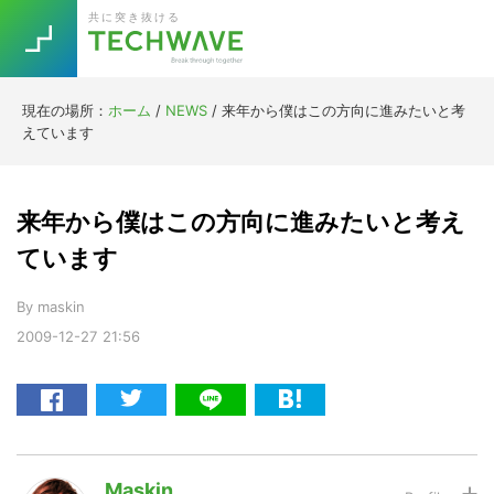
Skip
Skip
Skip
Skip
共に突き抜ける
to
to
to
to
primary
main
primary
footer
navigation
content
sidebar
現在の場所：
ホーム
/
NEWS
/
来年から僕はこの方向に進みたいと考
Trend
えています
今話題の注目キーワード
Keywords
来年から僕はこの方向に進みたいと考え
5G
Asana
テレワーク
ています
TOPICS
ニューノーマル
By
maskin
2009-12-27
21:56
[Startup]
RE:LIFE
[Voice Edition]
Re:Work
Daily
Weekly
Monthly
Maskin
[YouTube]
AI