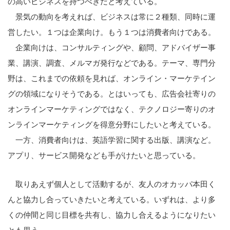
の高いビジネスを持つべきだと考えている。
景気の動向を考えれば、ビジネスは常に２種類、同時に運
営したい。１つは企業向け。もう１つは消費者向けである。
企業向けは、コンサルティングや、顧問、アドバイザー事
業、講演、調査、メルマガ発行などである。テーマ、専門分
野は、これまでの依頼を見れば、オンライン・マーケテイン
こ
グの領域になりそうである。とはいっても、広告会社寄りの
の
オンラインマーケティングではなく、テクノロジー寄りのオ
サ
ンラインマーケティングを得意分野にしたいと考えている。
イ
一方、消費者向けは、英語学習に関する出版、講演など。
ト
アプリ、サービス開発なども手がけたいと思っている。
を
検
取りあえず個人として活動するが、友人のオカッパ本田く
索
んと協力し合っていきたいと考えている。いずれは、より多
す
くの仲間と同じ目標を共有し、協力し合えるようになりたい
る