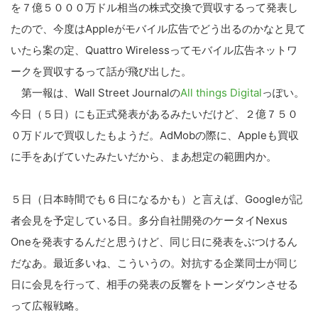
を７億５０００万ドル相当の株式交換で買収するって発表し
たので、今度はAppleがモバイル広告でどう出るのかなと見て
いたら案の定、Quattro Wirelessってモバイル広告ネットワ
ークを買収するって話が飛び出した。
第一報は、Wall Street Journalの
All things Digital
っぽい。
今日（５日）にも正式発表があるみたいだけど、２億７５０
０万ドルで買収したもようだ。AdMobの際に、Appleも買収
に手をあげていたみたいだから、まあ想定の範囲内か。
５日（日本時間でも６日になるかも）と言えば、Googleが記
者会見を予定している日。多分自社開発のケータイNexus
Oneを発表するんだと思うけど、同じ日に発表をぶつけるん
だなあ。最近多いね、こういうの。対抗する企業同士が同じ
日に会見を行って、相手の発表の反響をトーンダウンさせる
って広報戦略。