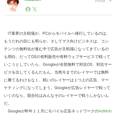
1990年代初頭から記者としてまた起業家としてITスタ
ートアップ業界のハードウェアからソフトウェアの事業
LINE
暗号資産
創出に関わる。シリコンバレーやEU等でのスタートア
ップを経験。日本ではネットエイジ等に所属、大手企業
の新規事業創出に協力。ブログやSNS、LINEなどの誕
生から普及成長までを最前線で見てきた生き字引として
IT業界の主戦場が、PCからモバイルへ移行しているのは、
投資家登録
Drone
注目される。通信キャリアのニュースポータルの創業デ
もうだれの目にも明らか。そしてマス向けビジネスは、コン
スクとして数億PV事業に。世界最大IT系メディア（ス
ペイン）の元日本編集長、World Innovation Lab(WiL)
テンツの無料化が進む中で広告が主戦場になってきているの
などを経て、現在、スタートアップ支援側の取り組みに
特集
VR/AR
も明白。だってOSの有料販売や有料ウェブサービスで戦って
注力中。
いこうとしていたら、Googleが全部無料で対抗OS、対抗サー
Block Data Bank
ビスを出してくるんだもん。当然今までのレイヤーでは無料
に勝てるわけもなく、戦いのレイヤーは１つ上の広告、マー
ケティングになってしまう。Googleが広告レイヤーで戦って
いくのなら、競合社はみんなそのレイヤーで戦うしかないん
だ。
Googleが昨年１１月にモバイル広告ネットワークの
AdMob