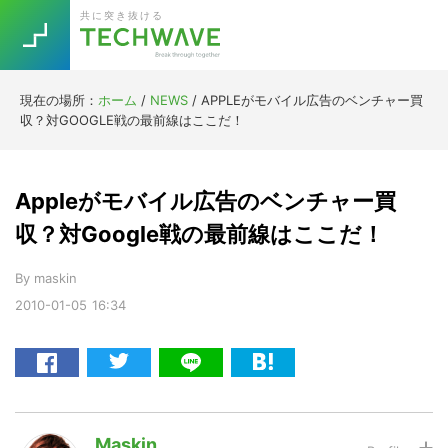
Skip
Skip
Skip
Skip
共に突き抜ける
to
to
to
to
primary
main
primary
footer
navigation
content
sidebar
現在の場所：
ホーム
/
NEWS
/
APPLEがモバイル広告のベンチャー買
Trend
収？対GOOGLE戦の最前線はここだ！
今話題の注目キーワード
Keywords
Appleがモバイル広告のベンチャー買
5G
Asana
テレワーク
収？対Google戦の最前線はここだ！
TOPICS
ニューノーマル
By
maskin
2010-01-05
16:34
[Startup]
RE:LIFE
[Voice Edition]
Re:Work
Daily
Weekly
Monthly
Maskin
[YouTube]
AI