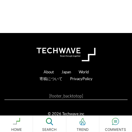
Footer
About
Japan
World
寄稿について
PrivacyPolicy
[footer_backtotop]
© 2026 Techwave.inc
Genesis Framework
·
WordPress
·
ログイン
HOME
SEARCH
COMMENTS
TREND