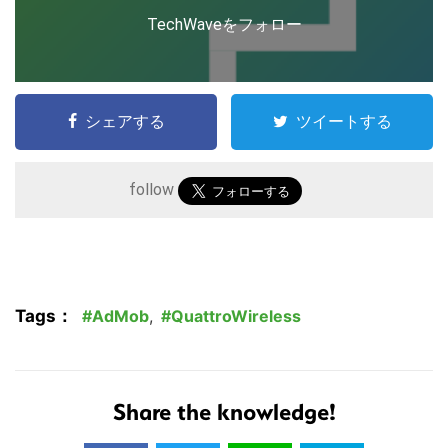
TechWaveをフォロー
シェアする
ツイートする
follow
こ
の
サ
イ
Tags：
AdMob
,
QuattroWireless
ト
を
検
索
Share the knowledge!
す