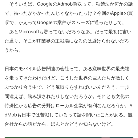
そういえば、GoogleのAdmob買収って、独禁法か何かの話
で、待ったがかかったんじゃなかったっけ？今回のAppleの買
収で、かえってGoogleの案件がスムーズに通ったりして。
あとMicrosoftも黙ってないだろうなあ。だって最初に書い
た通り、そこがIT業界の主戦場になるのは避けられないだろ
うから。
日本のモバイル広告関連の会社って、ある意味世界の最先端
を走ってきたわけだけど、こうした世界の巨人たちが激しく
ぶつかり合う中で、どう舵取りをすればいいんだろう。一歩
間違えば、踏み潰されたりしないだろうか。それとも文化の
特殊性から広告の分野はローカル企業が有利なんだろうか。A
dMobも日本では苦戦しているって話を聞いたことがある。競
合社からの話だから、ほんとかどうか知らないけど。