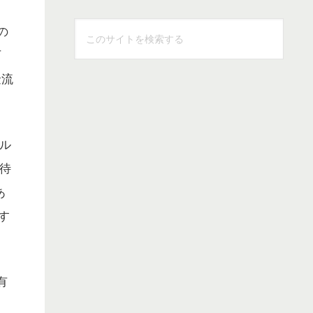
こ
の
の
万
サ
金流
イ
ト
を
ル
検
索
待
す
あ
る
す
有