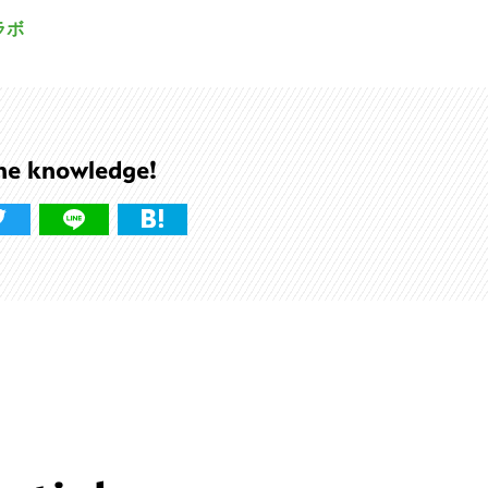
ラボ
he knowledge!