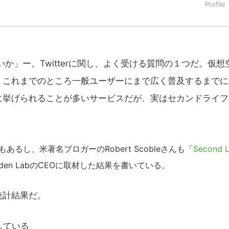
いか」ー。Twitterに関し、よく受ける質問の１つだ。仮想
、これまでのところ一般ユーザーにまで広く普及するまでに
に挙げられることが多いサービスだが、実はセカンドライフ
し、米著名ブロガーのRobert Scobleさんも「
Second L
den LabのCEOに取材した結果を書いている。
統計結果だ。
している