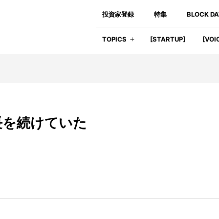
投資家登録
特集
BLOCK D
TOPICS
[STARTUP]
[VOI
長を続けていた