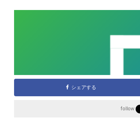
こ
の
サ
シェアする
イ
ト
follow
を
検
索
す