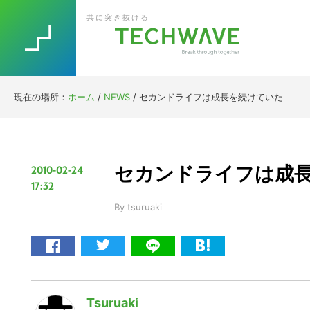
Skip
Skip
Skip
Skip
共に突き抜ける
to
to
to
to
primary
main
primary
footer
navigation
content
sidebar
現在の場所：
ホーム
/
NEWS
/
セカンドライフは成長を続けていた
セカンドライフは成
2010-02-24
17:32
By
tsuruaki
Tsuruaki