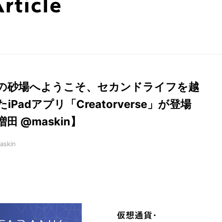
ticle
の砂場へようこそ、セカンドライフを越
たiPadアプリ「Creatorverse」が登場
増田 @maskin】
askin