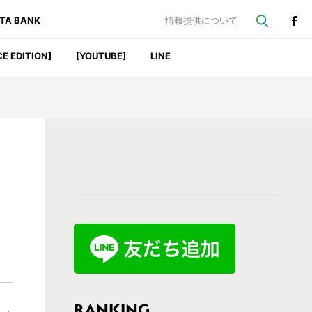
ATA BANK
情報提供について
CE EDITION]
[YOUTUBE]
LINE
最
初
の
サ
イ
ド
バ
RANKING