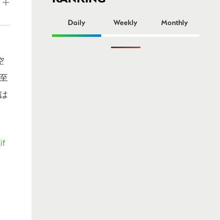
ー
Daily
Weekly
Monthly
空
至
は
if