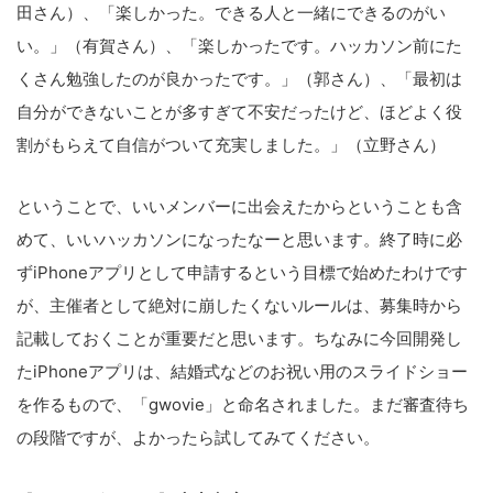
田さん）、「楽しかった。できる人と一緒にできるのがい
の
い。」（有賀さん）、「楽しかったです。ハッカソン前にた
サ
くさん勉強したのが良かったです。」（郭さん）、「最初は
イ
自分ができないことが多すぎて不安だったけど、ほどよく役
ト
割がもらえて自信がついて充実しました。」（立野さん）
を
検
ということで、いいメンバーに出会えたからということも含
索
めて、いいハッカソンになったなーと思います。終了時に必
す
ずiPhoneアプリとして申請するという目標で始めたわけです
る
が、主催者として絶対に崩したくないルールは、募集時から
記載しておくことが重要だと思います。ちなみに今回開発し
たiPhoneアプリは、結婚式などのお祝い用のスライドショー
を作るもので、「gwovie」と命名されました。まだ審査待ち
の段階ですが、よかったら試してみてください。