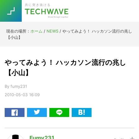
Skip
Skip
Skip
Skip
共に突き抜ける
to
to
to
to
primary
main
primary
footer
navigation
content
sidebar
現在の場所：
ホーム
/
NEWS
/
やってみよう！ ハッカソン流行の兆し
Trend
【小山】
今話題の注目キーワード
Keywords
やってみよう！ ハッカソン流行の兆し
5G
Asana
テレワーク
【小山】
TOPICS
ニューノーマル
By
fumy231
2010-05-03
16:09
[Startup]
RE:LIFE
[Voice Edition]
Re:Work
Daily
Weekly
Monthly
Fumy231
[YouTube]
AI