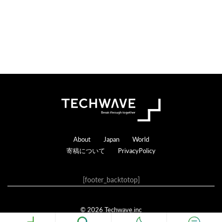
Footer
About
Japan
World
寄稿について
PrivacyPolicy
[footer_backtotop]
© 2026 Techwave.inc
Genesis Framework
·
WordPress
·
ログイン