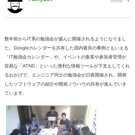
LINE
暗号資産
数年前からIT系の勉強会が盛んに開催されるようになりまし
投資家登録
Drone
た。Googleカレンダーを共有した国内最良の事例ともいえる
「IT勉強会カレンダー」や、イベントの集客や参加者管理が
特集
VR/AR
容易な「ATND」といった便利な情報ツールが下支えしてくれ
るおかげで、エンジニア同士の勉強会が日夜開催され、開発
Block Data Bank
したソフトウェアの紹介や開発ノウハウの共有が進んでいき
ています。