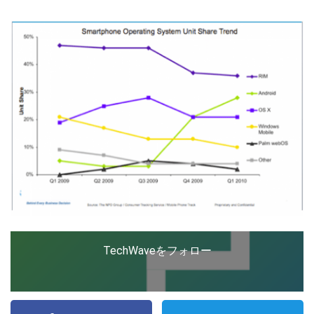
の新規事業創出に協力。ブログやSNS、LINEなどの誕
生から普及成長までを最前線で見てきた生き字引として
注目される。通信キャリアのニュースポータルの創業デ
LINE
暗号資産
スクとして数億PV事業に。世界最大IT系メディア（ス
ペイン）の元日本編集長、World Innovation Lab(WiL)
などを経て、現在、スタートアップ支援側の取り組みに
注力中。
投資家登録
Drone
特集
VR/AR
Block Data Bank
TechWaveをフォロー