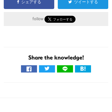
シェアする
ツイートする
follow
こ
の
Share the knowledge!
サ
イ
ト
を
検
索
す
る