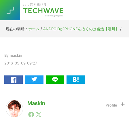
Skip
Skip
Skip
Skip
共に突き抜ける
to
to
to
to
primary
main
primary
footer
navigation
content
sidebar
現在の場所：
ホーム
/
ANDROIDがIPHONEを抜くのは当然【湯川】
/
Trend
今話題の注目キーワード
Keywords
By
maskin
2016-05-09
09:27
5G
Asana
テレワーク
TOPICS
ニューノーマル
[Startup]
RE:LIFE
Maskin
[Voice Edition]
Re:Work
1990年代初頭から記者としてまた起業家としてITスタ
Daily
Weekly
Monthly
ートアップ業界のハードウェアからソフトウェアの事業
創出に関わる。シリコンバレーやEU等でのスタートア
[YouTube]
AI
ップを経験。日本ではネットエイジ等に所属、大手企業