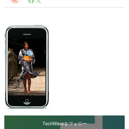
ートアップ業界のハードウェアからソフトウェアの事業
創出に関わる。シリコンバレーやEU等でのスタートア
ップを経験。日本ではネットエイジ等に所属、大手企業
LINE
暗号資産
の新規事業創出に協力。ブログやSNS、LINEなどの誕
生から普及成長までを最前線で見てきた生き字引として
注目される。通信キャリアのニュースポータルの創業デ
スクとして数億PV事業に。世界最大IT系メディア（ス
投資家登録
Drone
ペイン）の元日本編集長、World Innovation Lab(WiL)
などを経て、現在、スタートアップ支援側の取り組みに
注力中。
特集
VR/AR
Block Data Bank
TechWaveをフォロー