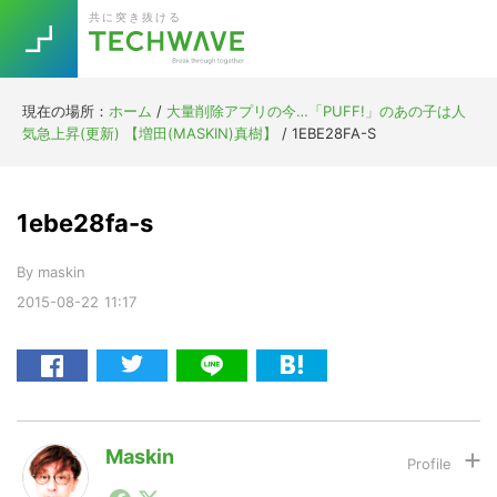
Skip
Skip
Skip
Skip
共に突き抜ける
to
to
to
to
primary
main
primary
footer
navigation
content
sidebar
現在の場所：
ホーム
/
大量削除アプリの今…「PUFF!」のあの子は人
Trend
気急上昇(更新) 【増田(MASKIN)真樹】
/
1EBE28FA-S
今話題の注目キーワード
Keywords
1ebe28fa-s
5G
Asana
テレワーク
TOPICS
By
maskin
ニューノーマル
2015-08-22
11:17
[Startup]
RE:LIFE
[Voice Edition]
Re:Work
Daily
Weekly
Monthly
Maskin
1990年代初頭から記者としてまた起業家としてITスタ
[YouTube]
AI