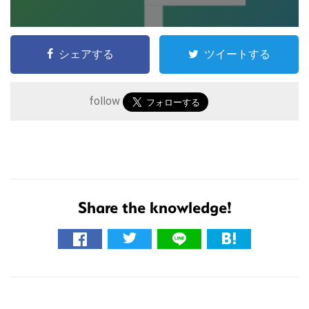
シェアする
ツイートする
follow
こ
の
サ
Share the knowledge!
イ
ト
を
検
索
す