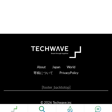
Footer
About
Japan
World
寄稿について
PrivacyPolicy
[footer_backtotop]
© 2026 Techwave.inc
Genesis Framework
·
WordPress
·
ログイン