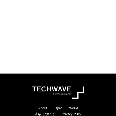
Footer
About
Japan
World
寄稿について
PrivacyPolicy