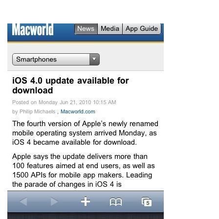
ップを経験。日本ではネットエイジ等に所属、大手企業
の新規事業創出に協力。ブログやSNS、LINEなどの誕
生から普及成長までを最前線で見てきた生き字引として
LINE
暗号資産
注目される。通信キャリアのニュースポータルの創業デ
スクとして数億PV事業に。世界最大IT系メディア（ス
ペイン）の元日本編集長、World Innovation Lab(WiL)
などを経て、現在、スタートアップ支援側の取り組みに
投資家登録
Drone
注力中。
特集
VR/AR
Block Data Bank