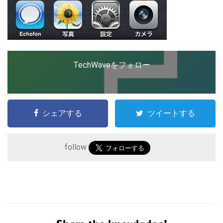
TechWaveをフォロー
シェアする
ツイートする
こ
follow
の
サ
イ
ト
を