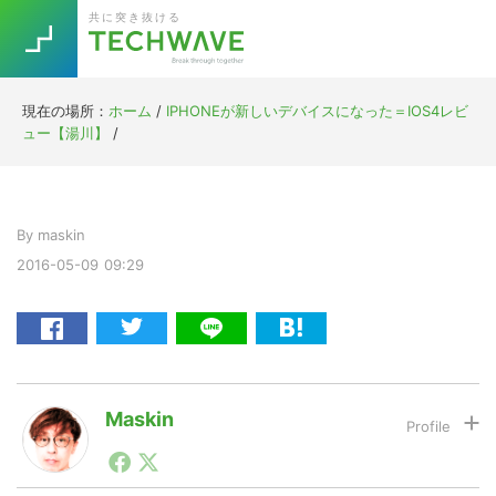
Skip
Skip
Skip
Skip
共に突き抜ける
to
to
to
to
primary
main
primary
footer
navigation
content
sidebar
現在の場所：
ホーム
/
IPHONEが新しいデバイスになった＝IOS4レビ
Trend
ュー【湯川】
/
今話題の注目キーワード
Keywords
By
maskin
5G
Asana
テレワーク
TOPICS
2016-05-09
09:29
ニューノーマル
[Startup]
RE:LIFE
[Voice Edition]
Re:Work
Maskin
Daily
Weekly
Monthly
1990年代初頭から記者としてまた起業家としてITスタ
ートアップ業界のハードウェアからソフトウェアの事業
[YouTube]
AI
創出に関わる。シリコンバレーやEU等でのスタートア