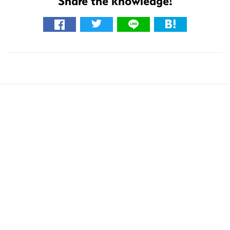
Share the knowledge!
検
索
す
る