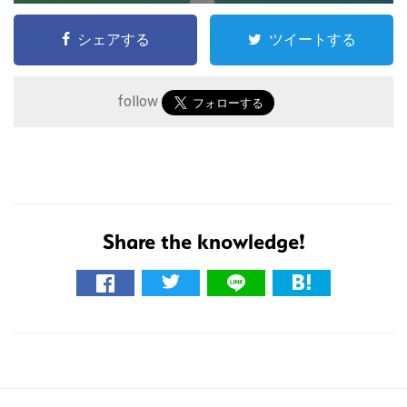
シェアする
ツイートする
follow
こ
の
サ
Share the knowledge!
イ
ト
を
検
索
す