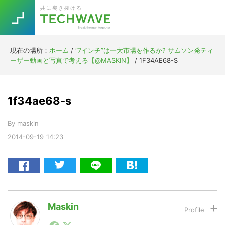
Skip
Skip
Skip
Skip
共に突き抜ける
to
to
to
to
primary
main
primary
footer
navigation
content
sidebar
現在の場所：
ホーム
/
“7インチ”は一大市場を作るか? サムソン発ティ
Trend
ーザー動画と写真で考える【@MASKIN】
/
1F34AE68-S
今話題の注目キーワード
Keywords
1f34ae68-s
5G
Asana
テレワーク
TOPICS
By
maskin
ニューノーマル
2014-09-19
14:23
[Startup]
RE:LIFE
[Voice Edition]
Re:Work
Daily
Weekly
Monthly
Maskin
1990年代初頭から記者としてまた起業家としてITスタ
[YouTube]
AI