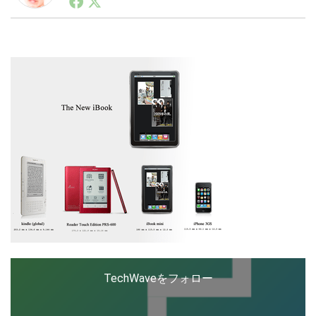
ートアップ業界のハードウェアからソフトウェアの事業
創出に関わる。シリコンバレーやEU等でのスタートア
ップを経験。日本ではネットエイジ等に所属、大手企業
LINE
暗号資産
の新規事業創出に協力。ブログやSNS、LINEなどの誕
生から普及成長までを最前線で見てきた生き字引として
注目される。通信キャリアのニュースポータルの創業デ
スクとして数億PV事業に。世界最大IT系メディア（ス
投資家登録
Drone
ペイン）の元日本編集長、World Innovation Lab(WiL)
などを経て、現在、スタートアップ支援側の取り組みに
注力中。
特集
VR/AR
Block Data Bank
TechWaveをフォロー