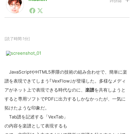
1990年代初頭から記者としてまた起業家としてITスタ
ートアップ業界のハードウェアからソフトウェアの事業
LINE
暗号資産
創出に関わる。シリコンバレーやEU等でのスタートア
ップを経験。日本ではネットエイジ等に所属、大手企業
の新規事業創出に協力。ブログやSNS、LINEなどの誕
生から普及成長までを最前線で見てきた生き字引として
[読了時間:1分]
投資家登録
Drone
注目される。通信キャリアのニュースポータルの創業デ
スクとして数億PV事業に。世界最大IT系メディア（ス
ペイン）の元日本編集長、World Innovation Lab(WiL)
などを経て、現在、スタートアップ支援側の取り組みに
特集
VR/AR
注力中。
JavaScriptやHTML5界隈の技術の組み合わせで、簡単に楽
譜を表現できてしまう｢VexFlow｣が登場した。多様なメディ
Block Data Bank
アがネット上で表現できる時代なのに、
楽譜
を共有しようと
すると専用ソフトでPDFに出力するしかなかったが、一気に
拓けたような印象だ。
Tab譜を記述する「VexTab」
の内容を楽譜として表現するも