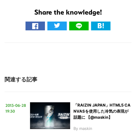
Share the knowledge!
こ
の
サ
イ
ト
関連する記事
を
検
索
2013-06-28
「RAIZIN JAPAN」HTML5 CA
す
19:30
NVASを使用した冷気の表現が
る
話題に 【@maskin】
By
maskin