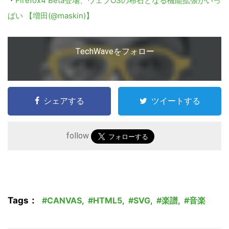
・
Firefox4 Beta登場、ウェブOSの布石となる機能拡張がいっ
ぱい 【増田(@maskin)】
TechWaveをフォロー
シェアする
ツイートする
follow
Tags：
CANVAS
,
HTML5
,
SVG
,
楽譜
,
音楽