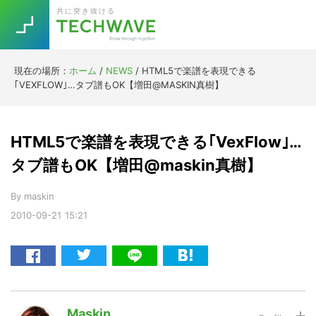
Skip
Skip
Skip
Skip
共に突き抜ける
to
to
to
to
primary
main
primary
footer
navigation
content
sidebar
現在の場所：
ホーム
/
NEWS
/
HTML5で楽譜を表現できる
Trend
｢VEXFLOW｣…タブ譜もOK【増田@MASKIN真樹】
今話題の注目キーワード
Keywords
HTML5で楽譜を表現できる｢VexFlow｣…
5G
Asana
テレワーク
ニューノーマル
タブ譜もOK【増田@maskin真樹】
TOPICS
By
maskin
2010-09-21
15:21
[Startup]
RE:LIFE
Daily
Weekly
Monthl
[Voice Edition]
Re:Work
Maskin
[YouTube]
AI