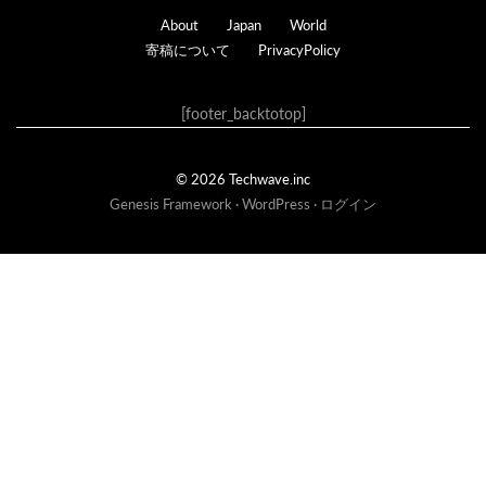
Footer
About
Japan
World
寄稿について
PrivacyPolicy
[footer_backtotop]
© 2026 Techwave.inc
Genesis Framework
·
WordPress
·
ログイン