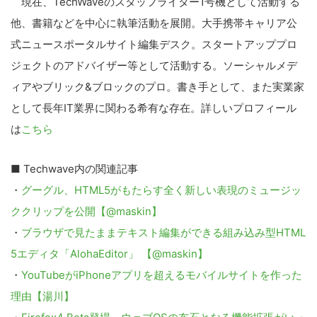
現在、TechWaveのスタッフライター1号機として活動する
他、書籍などを中心に執筆活動を展開。大手携帯キャリア公
式ニュースポータルサイト編集デスク。スタートアッププロ
ジェクトのアドバイザー等として活動する。ソーシャルメデ
ィアやブリック&ブロックのプロ。書き手として、また実業家
として長年IT業界に関わる希有な存在。詳しいプロフィール
は
こちら
■ Techwave内の関連記事
・
グーグル、HTML5がもたらす全く新しい表現のミュージッ
ククリップを公開【@maskin】
・
ブラウザで見たままテキスト編集ができる組み込み型HTML
5エディタ「AlohaEditor」 【@maskin】
・
YouTubeがiPhoneアプリを超えるモバイルサイトを作った
理由【湯川】