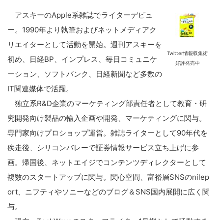
アスキーのApple系雑誌でライターデビュ
ー。1990年より執筆およびネットメディアク
リエイターとして活動を開始。週刊アスキーを
Twitter情報収集術
初め、日経BP、インプレス、毎日コミュニケ
好評発売中
ーション、ソフトバンク、日経新聞など多数の
IT関連媒体で活躍。
独立系R&D企業のマーケティング部責任者として教育・研
究開発向け製品の輸入企画や開発、マーケティングに関与。
専門家向けプロショップ運営。雑誌ライターとして90年代を
疾走後、シリコンバレーで証券情報サービス立ち上げに参
画。帰国後、ネットエイジでコンテンツディレクターとして
複数のスタートアップに関与。関心空間、富裕層SNSのnilep
ort、ニフティやソニーなどのブログ＆SNS国内展開に広く関
与。