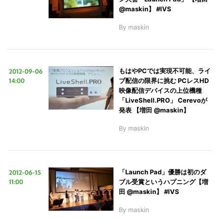
@maskin】 #IVS
By
maskin
2012-09-06
もはやPCでは実現不可能、ライ
14:00
ブ配信の限界に挑む PCレスHD
映像配信デバイスの上位機種
「LiveShell.PRO」 Cerevoが
発表 【増田 @maskin】
By
maskin
2012-06-15
「Launch Pad」優勝は初のダ
11:00
ブル受賞というハプニング【増
田 @maskin】 #IVS
By
maskin