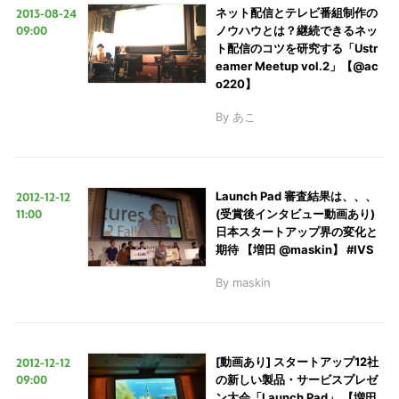
2013-08-24
ネット配信とテレビ番組制作の
サ
09:00
ノウハウとは？継続できるネッ
イ
ト配信のコツを研究する「Ustr
eamer Meetup vol.2」【@ac
ト
o220】
を
By
あこ
検
索
す
る
2012-12-12
Launch Pad 審査結果は、、、
11:00
(受賞後インタビュー動画あり)
日本スタートアップ界の変化と
期待 【増田 @maskin】 #IVS
By
maskin
2012-12-12
[動画あり] スタートアップ12社
09:00
の新しい製品・サービスプレゼ
ン大会「Launch Pad」 【増田