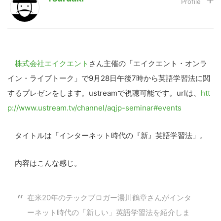
LINE
暗号資産
株式会社エイクエント
さん主催の「エイクエント・オンラ
投資家登録
Drone
イン・ライブトーク」で9月28日午後7時から英語学習法に関
するプレゼンをします。ustreamで視聴可能です。urlは、
htt
特集
VR/AR
p://www.ustream.tv/channel/aqjp-seminar#events
Block Data Bank
タイトルは「インターネット時代の『新』英語学習法」。
内容はこんな感じ。
在米20年のテックブロガー湯川鶴章さんがインタ
ーネット時代の「新しい」英語学習法を紹介しま