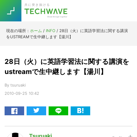
Skip
Skip
Skip
Skip
共に突き抜ける
to
to
to
to
primary
main
primary
footer
navigation
content
sidebar
現在の場所：
ホーム
/
INFO
/
28日（火）に英語学習法に関する講演
Trend
をUSTREAMで生中継します【湯川】
今話題の注目キーワード
Keywords
28日（火）に英語学習法に関する講演を
5G
Asana
テレワーク
ustreamで生中継します【湯川】
TOPICS
ニューノーマル
By
tsuruaki
2010-09-25
10:42
[Startup]
RE:LIFE
[Voice Edition]
Re:Work
Daily
Weekly
Monthly
Tsuruaki
[YouTube]
AI