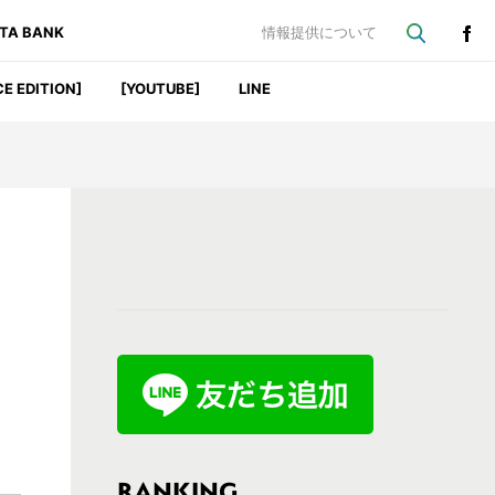
ATA BANK
情報提供について
CE EDITION]
[YOUTUBE]
LINE
最
初
の
サ
イ
ド
バ
RANKING