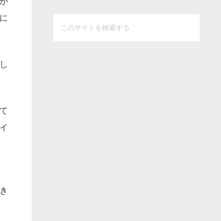
が
に
こ
の
サ
イ
し
ト
を
検
て
索
イ
す
る
及
き