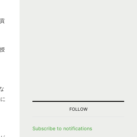
貢
授
な
常に
FOLLOW
Subscribe to notifications