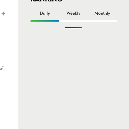
ー
Daily
Weekly
Monthly
よ
に