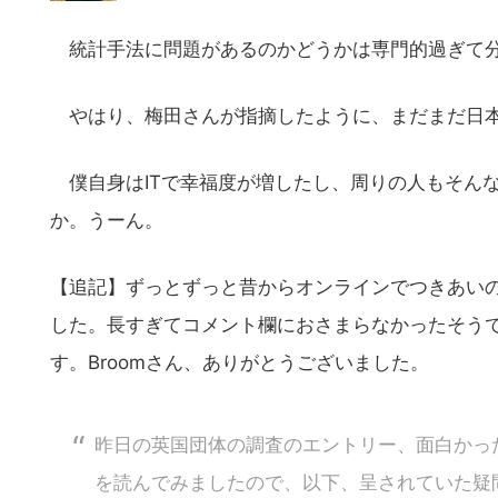
の
サ
統計手法に問題があるのかどうかは専門的過ぎて
イ
ト
やはり、梅田さんが指摘したように、まだまだ日本
を
検
僕自身はITで幸福度が増したし、周りの人もそん
索
か。うーん。
す
る
【追記】ずっとずっと昔からオンラインでつきあい
した。長すぎてコメント欄におさまらなかったそう
す。Broomさん、ありがとうございました。
昨日の英国団体の調査のエントリー、面白かっ
を読んでみましたので、以下、呈されていた疑