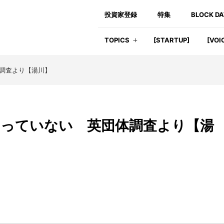
投資家登録
特集
BLOCK D
TOPICS
[STARTUP]
[VOI
体調査より【湯川】
なっていない 英団体調査より【湯