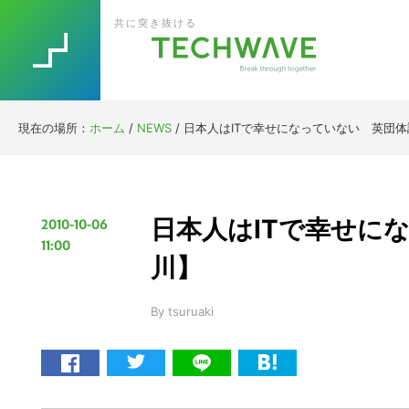
Skip
Skip
Skip
Skip
共に突き抜ける
to
to
to
to
primary
main
primary
footer
navigation
content
sidebar
現在の場所：
ホーム
/
NEWS
/
日本人はITで幸せになっていない 英団
日本人はITで幸せに
2010-10-06
11:00
川】
By
tsuruaki