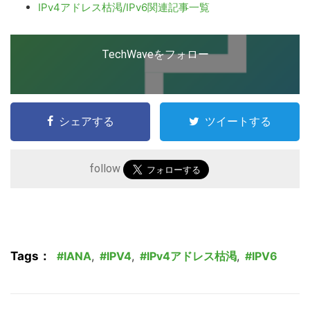
IPv4アドレス枯渇/IPv6関連記事一覧
こ
TechWaveをフォロー
の
サ
イ
ト
シェアする
ツイートする
を
検
follow
索
す
る
Tags：
IANA
,
IPV4
,
IPv4アドレス枯渇
,
IPV6