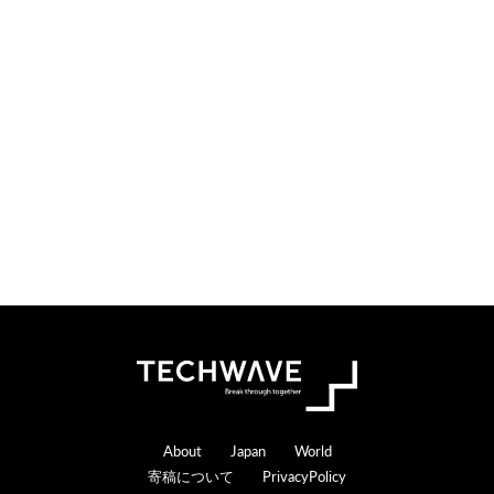
Footer
About
Japan
World
寄稿について
PrivacyPolicy