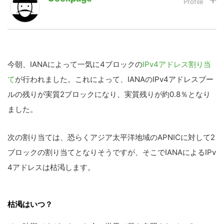
LINE
暗号資産
今朝、IANAによって一気に4ブロックの
IPv4アドレス割り当
投資家登録
Drone
て
が行われました。これによって、IANAのIPv4アドレスプー
ルの残りが実質2ブロックになり、実質残りが約0.8％となり
特集
VR/AR
ました。
Block Data Bank
次の割り当ては、恐らくアジア太平洋地域のAPNICに対して2
ブロックの割り当てとなりそうですが、そこでIANAによるIPv
4アドレスは枯渇します。
枯渇はいつ？