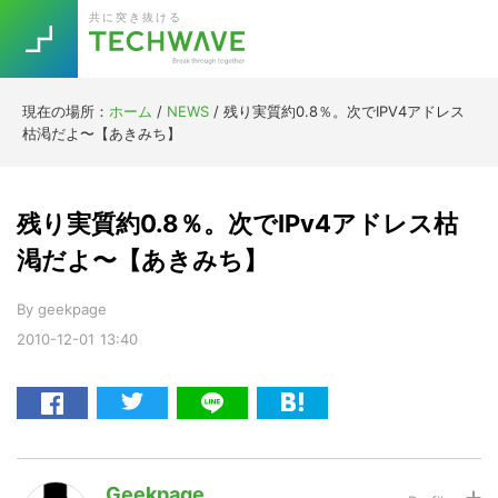
Skip
Skip
Skip
Skip
共に突き抜ける
to
to
to
to
primary
main
primary
footer
navigation
content
sidebar
現在の場所：
ホーム
/
NEWS
/
残り実質約0.8％。次でIPV4アドレス
Trend
枯渇だよ〜【あきみち】
今話題の注目キーワード
Keywords
残り実質約0.8％。次でIPv4アドレス枯
5G
Asana
テレワーク
渇だよ〜【あきみち】
TOPICS
ニューノーマル
By
geekpage
2010-12-01
13:40
[Startup]
RE:LIFE
[Voice Edition]
Re:Work
Daily
Weekly
Monthly
Geekpage
[YouTube]
AI