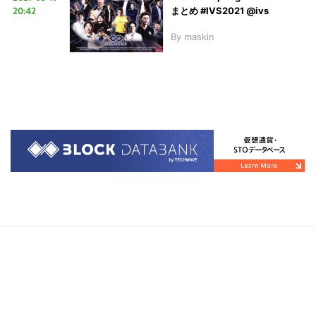
20:42
まとめ #IVS2021 @ivs
By
maskin