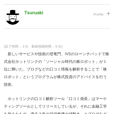
Tsuruaki
LINE
暗号資産
投資家登録
Drone
[読了時間：３分、動画視聴時間：６分]
特集
VR/AR
新しいサービスや技術の登竜門、IVSのローンチパッドで株
式会社ホットリンクの「ソーシャル時代の株ロボット」が１
位に輝いた。ブログなどの口コミ情報を解析することで「株
Block Data Bank
ロボット」というプログラムが株式投資のアドバイスを行う
技術。
ホットリンクの口コミ解析ツール「口コミ係長」はマーケ
ティングツールとしてリリースしているが、それに金融工学
を加えたもの。過去３年の日経株価の値動き、とブログなど