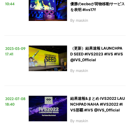
イ
10:44
優勝のecboが荷物移動サービス
ト
を表明 #ivs17f
を
By
maskin
検
索
す
2023-03-09
（更新）結果速報 LAUNCHPA
る
17:41
D SEED #IVS2023 #IVS #IVS
@IVS_Official
By
maskin
2022-07-08
結果速報&まとめ IVS2022 LAU
18:40
NCHPAD NAHA #IVS2022 #I
VS那覇 #IVS @IVS_Official
By
maskin