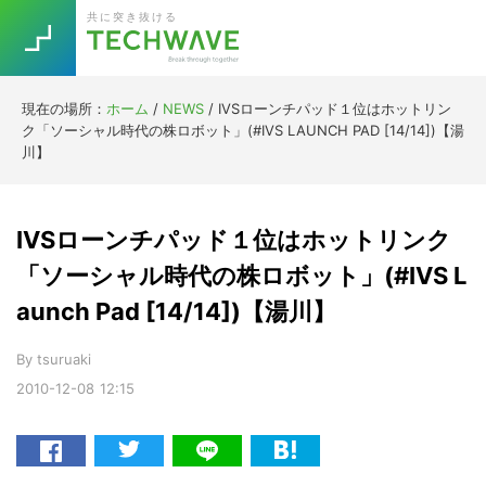
Skip
Skip
Skip
Skip
共に突き抜ける
to
to
to
to
primary
main
primary
footer
navigation
content
sidebar
現在の場所：
ホーム
/
NEWS
/
IVSローンチパッド１位はホットリン
Trend
ク「ソーシャル時代の株ロボット」(#IVS LAUNCH PAD [14/14])【湯
今話題の注目キーワード
川】
Keywords
IVSローンチパッド１位はホットリンク
5G
Asana
テレワーク
TOPICS
「ソーシャル時代の株ロボット」(#IVS L
ニューノーマル
aunch Pad [14/14])【湯川】
[Startup]
RE:LIFE
By
tsuruaki
2010-12-08
12:15
[Voice Edition]
Re:Work
Daily
Weekly
Monthly
[YouTube]
AI