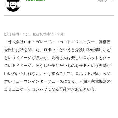
LINE
暗号資産
[読了時間：１分、動画視聴時間：９分]
投資家登録
Drone
株式会社ロボ・ガレージのロボットクリエイター、高橋智
隆氏にお話を聞いた。ロボットというと介護用や産業用など
特集
VR/AR
というイメージが強いが、高橋さんは楽しいロボットと作っ
ているイメージ。そうした作りたいものを作るという姿勢が
Block Data Bank
いいのかもしれない。そうすることで、ロボットが親しみや
すいヒューマンインターフェースになり、人間と家電機器の
コミュニケーションハブになる可能性があるという。