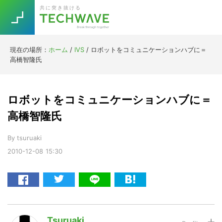
Skip
Skip
Skip
Skip
共に突き抜ける
to
to
to
to
primary
main
primary
footer
navigation
content
sidebar
現在の場所：
ホーム
/
IVS
/
ロボットをコミュニケーションハブに＝
Trend
高橋智隆氏
今話題の注目キーワード
Keywords
ロボットをコミュニケーションハブに＝
5G
Asana
テレワーク
高橋智隆氏
TOPICS
ニューノーマル
By
tsuruaki
2010-12-08
15:30
[Startup]
RE:LIFE
[Voice Edition]
Re:Work
Daily
Weekly
Monthly
Tsuruaki
[YouTube]
AI