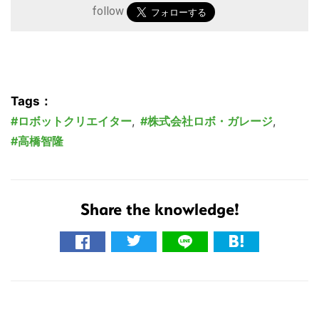
follow
こ
の
サ
イ
Tags：
ト
ロボットクリエイター
,
株式会社ロボ・ガレージ
,
を
高橋智隆
検
索
す
Share the knowledge!
る