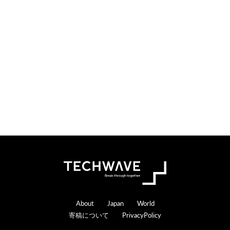
Footer
About
Japan
World
寄稿について
PrivacyPolicy