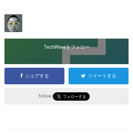
ップを経験。日本ではネットエイジ等に所属、大手企業
の新規事業創出に協力。ブログやSNS、LINEなどの誕
生から普及成長までを最前線で見てきた生き字引として
LINE
暗号資産
注目される。通信キャリアのニュースポータルの創業デ
スクとして数億PV事業に。世界最大IT系メディア（ス
ペイン）の元日本編集長、World Innovation Lab(WiL)
などを経て、現在、スタートアップ支援側の取り組みに
投資家登録
Drone
注力中。
TechWaveをフォロー
特集
VR/AR
シェアする
ツイートする
Block Data Bank
follow