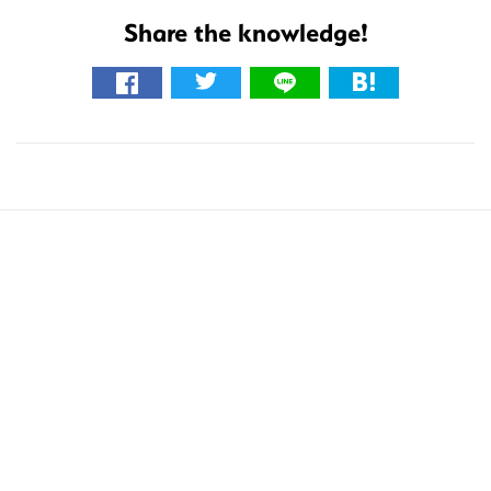
Share the knowledge!
こ
の
サ
イ
ト
を
検
索
す
る