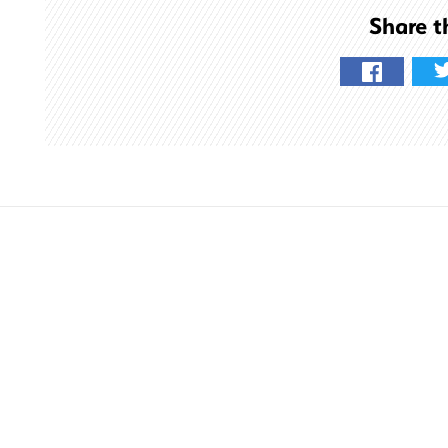
Share t
す
る