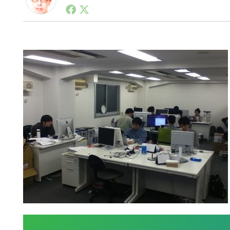
1990年代初頭から記者としてまた起業家としてITス
る。シリコンバレーやEU等でのスタートアップを経験
力。ブログやSNS、LINEなどの誕生から普及成長ま
ュースポータルの創業デスクとして数億PV事業に。世界最大I
on Lab(WiL)などを経て、現在、スタートアップ支