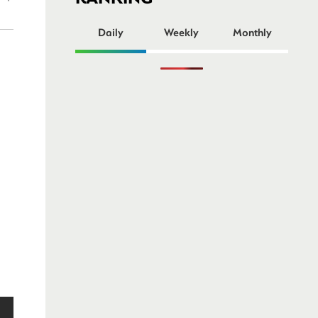
ー
Daily
Weekly
Monthly