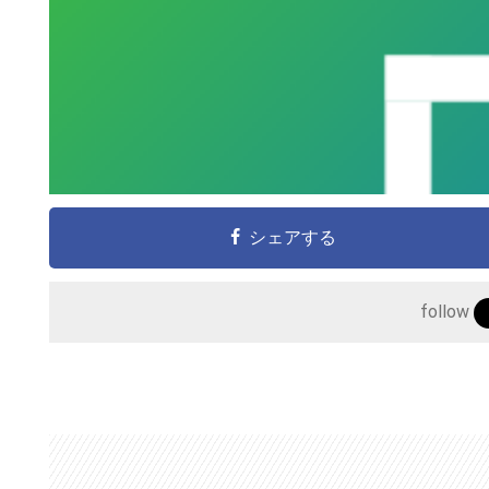
シェアする
こ
の
follow
サ
イ
ト
を
検
索