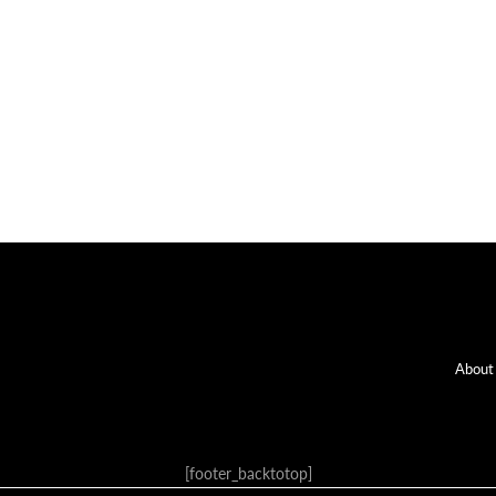
Fo
About
[footer_backtotop]