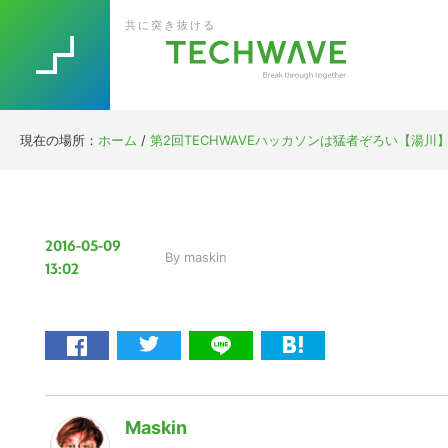
Skip
Skip
Skip
Skip
共に突き抜ける
to
to
to
to
primary
main
primary
footer
navigation
content
sidebar
現在の場所：
ホーム
/
第2回TECHWAVEハッカソンは猛者ぞろい【湯川
2016-05-09
By
maskin
13:02
Maskin