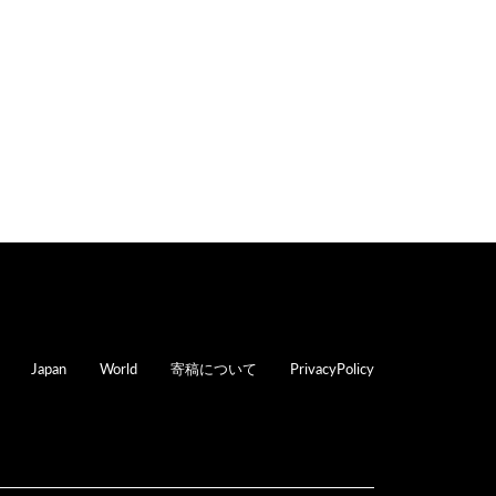
oter
Japan
World
寄稿について
PrivacyPolicy