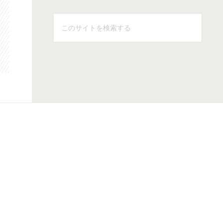
こ
の
サ
イ
ト
を
検
索
す
る