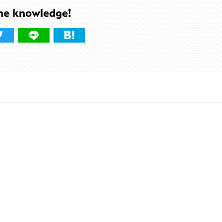
he knowledge!