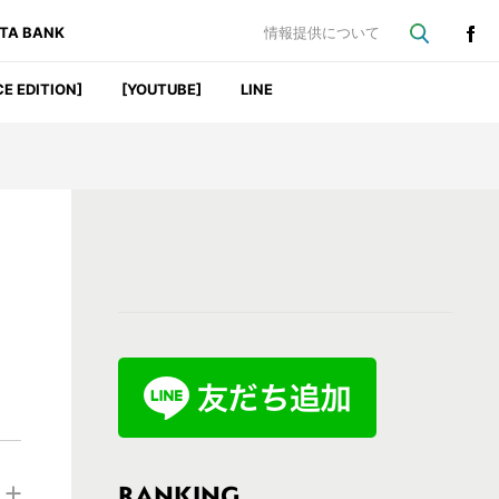
ATA BANK
情報提供について
CE EDITION]
[YOUTUBE]
LINE
最
初
の
サ
イ
ド
バ
RANKING