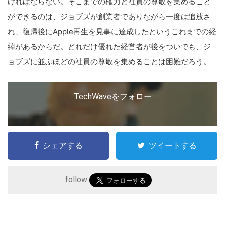
ければならない。そこまでの権力と社員の尊敬を集めること
ができるのは、ジョブズが創業者でありながら一度は追放さ
れ、復帰後にApple再生を見事に達成したというこれまでの経
こ
緯があるからだ。どれだけ優れた経営者が後をついでも、ジ
の
ョブズに並ぶほどの社員の尊敬を集めることは困難だろう。
サ
イ
ト
TechWaveをフォロー
を
検
索
シェアする
ツイートする
す
る
follow