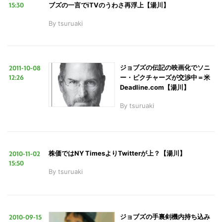
15:30
ブズの一言でiTVのうわさ再浮上【湯川】
By
tsuruaki
2011-10-08
ジョブズの伝記の映画化でソニ
12:26
ー・ピクチャーズが交渉中＝米
Deadline.com【湯川】
By
tsuruaki
2010-11-02
株価ではNY TimesよりTwitterが上？【湯川】
15:50
By
tsuruaki
2010-09-15
ジョブズの手裏剣機内持ち込み