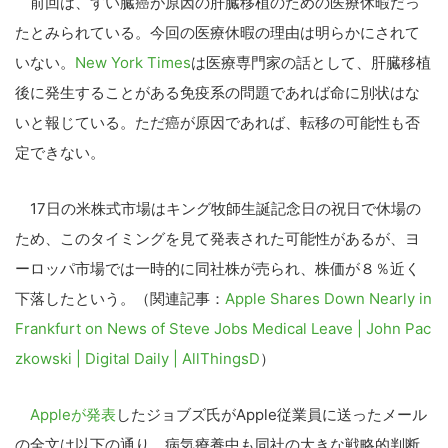
前回は、すい臓癌が原因の肝臓移植のための医療休暇だっ
たとみられている。今回の医療休暇の理由は明らかにされて
いない。
New York Times
は医療専門家の話として、肝臓移植
後に発生することがある免疫系の問題であれば命に別状はな
いと報じている。ただ癌が原因であれば、転移の可能性も否
定できない。
17日の米株式市場はキング牧師生誕記念日の祝日で休場の
ため、このタイミングを見て発表された可能性があるが、ヨ
ーロッパ市場では一時的に同社株が売られ、株価が８％近く
下落したという。（関連記事：
Apple Shares Down Nearly in
Frankfurt on News of Steve Jobs Medical Leave | John Pac
zkowski | Digital Daily | AllThingsD
）
Appleが発表
したジョブズ氏がApple従業員に送ったメール
の全文は以下の通り。病気療養中も同社の大きな戦略的判断