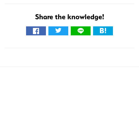
を
検
Share the knowledge!
索
す
る