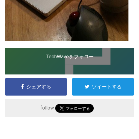
TechWaveをフォロー
シェアする
ツイートする
こ
の
follow
サ
イ
ト