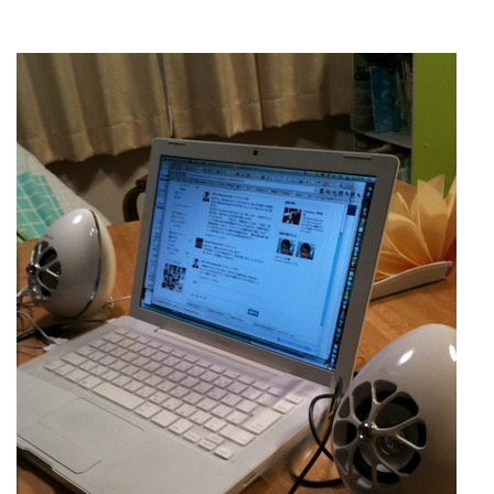
ップを経験。日本ではネットエイジ等に所属、大手企業
の新規事業創出に協力。ブログやSNS、LINEなどの誕
生から普及成長までを最前線で見てきた生き字引として
LINE
暗号資産
注目される。通信キャリアのニュースポータルの創業デ
スクとして数億PV事業に。世界最大IT系メディア（ス
ペイン）の元日本編集長、World Innovation Lab(WiL)
などを経て、現在、スタートアップ支援側の取り組みに
投資家登録
Drone
注力中。
特集
VR/AR
Block Data Bank