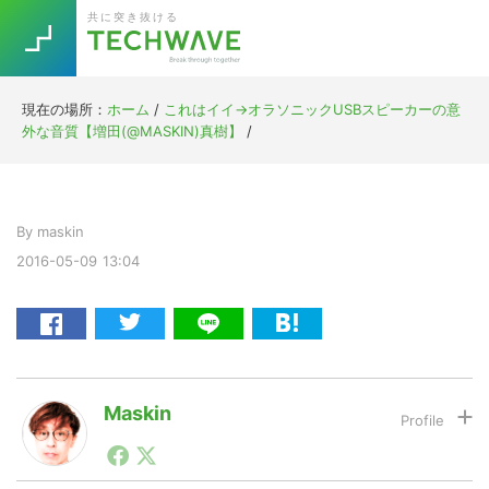
Skip
Skip
Skip
Skip
共に突き抜ける
to
to
to
to
primary
main
primary
footer
navigation
content
sidebar
現在の場所：
ホーム
/
これはイイ→オラソニックUSBスピーカーの意
Trend
外な音質【増田(@MASKIN)真樹】
/
今話題の注目キーワード
Keywords
By
maskin
5G
Asana
テレワーク
TOPICS
2016-05-09
13:04
ニューノーマル
[Startup]
RE:LIFE
[Voice Edition]
Re:Work
Maskin
Daily
Weekly
Monthly
1990年代初頭から記者としてまた起業家としてITスタ
ートアップ業界のハードウェアからソフトウェアの事業
[YouTube]
AI
創出に関わる。シリコンバレーやEU等でのスタートア