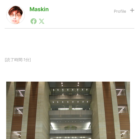
Maskin
1990年代初頭から記者としてまた起業家としてITスタ
LINE
暗号資産
ートアップ業界のハードウェアからソフトウェアの事業
創出に関わる。シリコンバレーやEU等でのスタートア
ップを経験。日本ではネットエイジ等に所属、大手企業
投資家登録
Drone
の新規事業創出に協力。ブログやSNS、LINEなどの誕
生から普及成長までを最前線で見てきた生き字引として
注目される。通信キャリアのニュースポータルの創業デ
[読了時間:1分]
スクとして数億PV事業に。世界最大IT系メディア（ス
特集
VR/AR
ペイン）の元日本編集長、World Innovation Lab(WiL)
などを経て、現在、スタートアップ支援側の取り組みに
注力中。
Block Data Bank