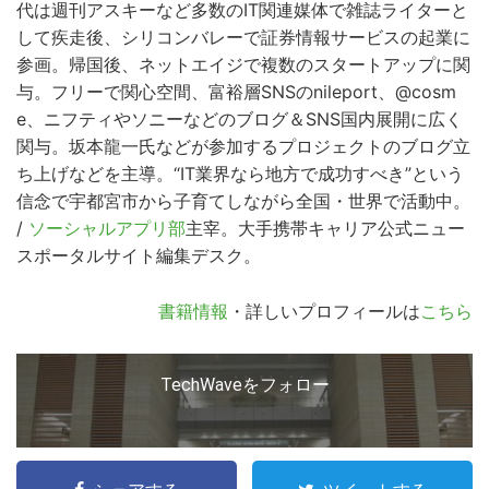
代は週刊アスキーなど多数のIT関連媒体で雑誌ライターと
して疾走後、シリコンバレーで証券情報サービスの起業に
参画。帰国後、ネットエイジで複数のスタートアップに関
与。フリーで関心空間、富裕層SNSのnileport、@cosm
e、ニフティやソニーなどのブログ＆SNS国内展開に広く
関与。坂本龍一氏などが参加するプロジェクトのブログ立
ち上げなどを主導。“IT業界なら地方で成功すべき”という
信念で宇都宮市から子育てしながら全国・世界で活動中。
/
ソーシャルアプリ部
主宰。大手携帯キャリア公式ニュー
スポータルサイト編集デスク。
書籍情報
・詳しいプロフィールは
こちら
TechWaveをフォロー