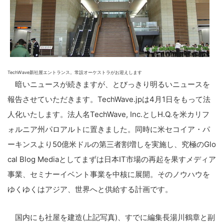
TechWave新社屋エントランス。常設オーケストラがお迎えします
暗いニュースが続きますが、とびっきり明るいニュースを
報告させていただきます。TechWave.jpは4月1日をもって法
人化いたします。法人名TechWave, Inc.としH.Q.を米カリフ
ォルニア州パロアルトに置きました。同時に米セコイア・パ
ーキンスより50億米ドルの第三者割増しを実施し、究極のGlo
cal Blog Mediaとしてまずは日本IT市場の再起を果すメディア
事業、セミナーイベント事業を中核に展開。そのノウハウを
ゆくゆくはアジア、世界へと供給する計画です。
国内にも社屋を建造(上記写真)、すでに編集長湯川鶴章と副