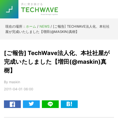
Skip
Skip
Skip
Skip
共に突き抜ける
to
to
to
to
primary
main
primary
footer
navigation
content
sidebar
現在の場所：
ホーム
/
NEWS
/
[ご報告] TECHWAVE法人化、本社社
Trend
屋が完成いたしました【増田(@MASKIN)真樹】
今話題の注目キーワード
Keywords
[ご報告] TechWave法人化、本社社屋が
5G
Asana
テレワーク
完成いたしました【増田(@maskin)真
TOPICS
樹】
ニューノーマル
[Startup]
RE:LIFE
By
maskin
2011-04-01
06:00
[Voice Edition]
Re:Work
Daily
Weekly
Monthly
[YouTube]
AI