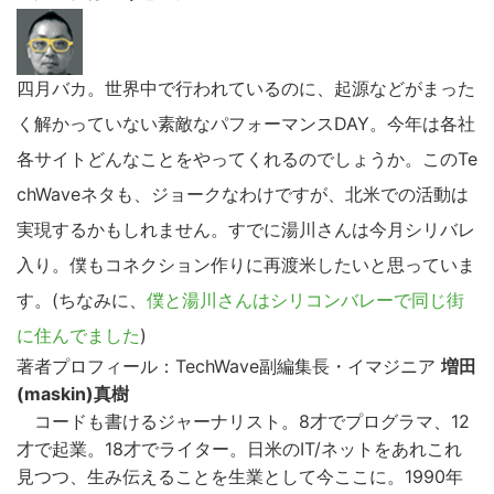
四月バカ。世界中で行われているのに、起源などがまった
く解かっていない素敵なパフォーマンスDAY。今年は各社
各サイトどんなことをやってくれるのでしょうか。このTe
chWaveネタも、ジョークなわけですが、北米での活動は
実現するかもしれません。すでに湯川さんは今月シリバレ
入り。僕もコネクション作りに再渡米したいと思っていま
す。(ちなみに、
僕と湯川さんはシリコンバレーで同じ街
に住んでました
)
著者プロフィール：TechWave副編集長・イマジニア
増田
(maskin)真樹
コードも書けるジャーナリスト。8才でプログラマ、12
才で起業。18才でライター。日米のIT/ネットをあれこれ
見つつ、生み伝えることを生業として今ここに。1990年