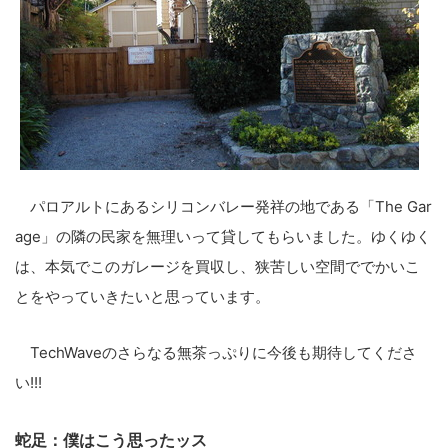
こ
の
サ
イ
ト
パロアルトにあるシリコンバレー発祥の地である「The Gar
を
age」の隣の民家を無理いって貸してもらいました。ゆくゆく
検
は、本気でこのガレージを買収し、狭苦しい空間ででかいこ
索
とをやっていきたいと思っています。
す
る
TechWaveのさらなる無茶っぷりに今後も期待してくださ
い!!!
蛇足：僕はこう思ったッス