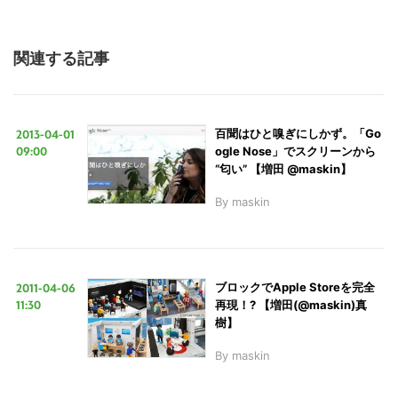
関連する記事
2013-04-01
百聞はひと嗅ぎにしかず。「Go
09:00
ogle Nose」でスクリーンから
“匂い” 【増田 @maskin】
By
maskin
2011-04-06
ブロックでApple Storeを完全
11:30
再現！? 【増田(@maskin)真
樹】
By
maskin