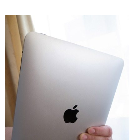
ップを経験。日本ではネットエイジ等に所属、大手企業
の新規事業創出に協力。ブログやSNS、LINEなどの誕
生から普及成長までを最前線で見てきた生き字引として
LINE
暗号資産
注目される。通信キャリアのニュースポータルの創業デ
スクとして数億PV事業に。世界最大IT系メディア（ス
ペイン）の元日本編集長、World Innovation Lab(WiL)
などを経て、現在、スタートアップ支援側の取り組みに
投資家登録
Drone
注力中。
特集
VR/AR
Block Data Bank