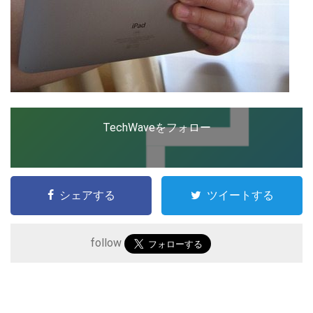
TechWaveをフォロー
シェアする
ツイートする
こ
の
follow
サ
イ
ト