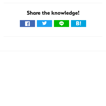
を
検
Share the knowledge!
索
す
る