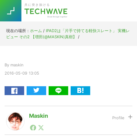
Skip
Skip
Skip
Skip
共に突き抜ける
to
to
to
to
primary
main
primary
footer
navigation
content
sidebar
現在の場所：
ホーム
/
IPAD2は「片手で持てる軽快スレート」 実機レ
Trend
ビュー その2 【増田(@MASKIN)真樹】
/
今話題の注目キーワード
Keywords
By
maskin
5G
Asana
テレワーク
TOPICS
2016-05-09
13:05
ニューノーマル
[Startup]
RE:LIFE
[Voice Edition]
Re:Work
Maskin
Daily
Weekly
Monthly
1990年代初頭から記者としてまた起業家としてITスタ
ートアップ業界のハードウェアからソフトウェアの事業
[YouTube]
AI
創出に関わる。シリコンバレーやEU等でのスタートア