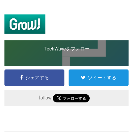
ップを経験。日本ではネットエイジ等に所属、大手企業
の新規事業創出に協力。ブログやSNS、LINEなどの誕
生から普及成長までを最前線で見てきた生き字引として
LINE
暗号資産
注目される。通信キャリアのニュースポータルの創業デ
スクとして数億PV事業に。世界最大IT系メディア（ス
ペイン）の元日本編集長、World Innovation Lab(WiL)
などを経て、現在、スタートアップ支援側の取り組みに
投資家登録
Drone
注力中。
TechWaveをフォロー
特集
VR/AR
シェアする
ツイートする
Block Data Bank
follow