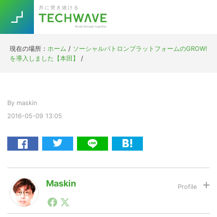
Skip
Skip
Skip
Skip
共に突き抜ける
to
to
to
to
primary
main
primary
footer
navigation
content
sidebar
現在の場所：
ホーム
/
ソーシャルパトロンプラットフォームのGROW!
Trend
を導入しました【本田】
/
今話題の注目キーワード
Keywords
By
maskin
5G
Asana
テレワーク
TOPICS
2016-05-09
13:05
ニューノーマル
[Startup]
RE:LIFE
[Voice Edition]
Re:Work
Maskin
Daily
Weekly
Monthly
1990年代初頭から記者としてまた起業家としてITスタ
ートアップ業界のハードウェアからソフトウェアの事業
[YouTube]
AI
創出に関わる。シリコンバレーやEU等でのスタートア