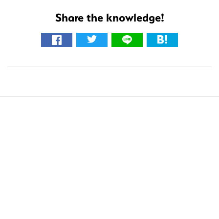
Share the knowledge!
こ
の
サ
イ
ト
を
検
索
す
る