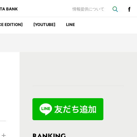
ATA BANK
情報提供について
CE EDITION]
[YOUTUBE]
LINE
最
初
の
サ
イ
ド
バ
RANKING