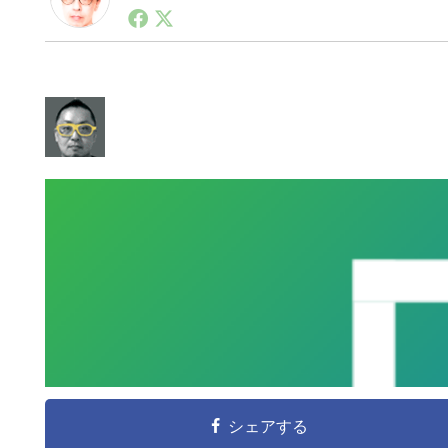
1990年代初頭から記者としてまた起業家としてITス
る。シリコンバレーやEU等でのスタートアップを経験
力。ブログやSNS、LINEなどの誕生から普及成長ま
ュースポータルの創業デスクとして数億PV事業に。世界最大I
on Lab(WiL)などを経て、現在、スタートアップ支
シェアする