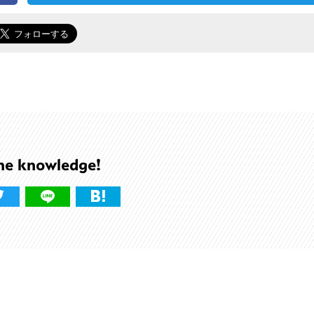
he knowledge!