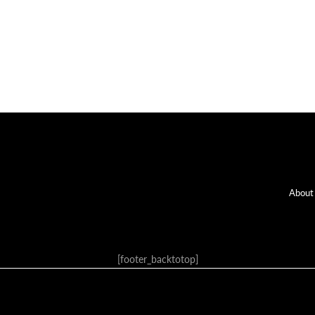
Fo
About
[footer_backtotop]