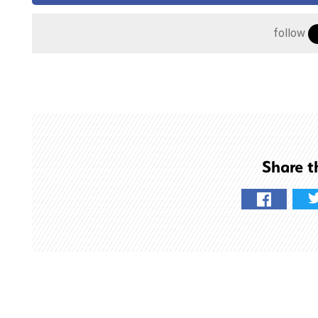
follow
こ
Share t
の
サ
イ
ト
を
検
索
す