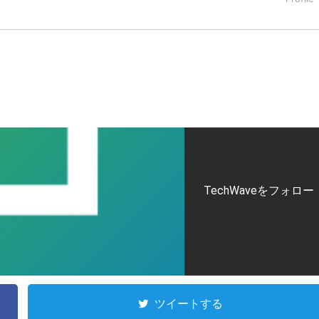
タートアップ業界のハードウェアからソフトウェアの事業創出に関わ
。日本ではネットエイジ等に所属、大手企業の新規事業創出に協
でを最前線で見てきた生き字引として注目される。通信キャリアのニ
T系メディア（スペイン）の元日本編集長、World Innovati
援側の取り組みに注力中。
TechWaveをフォロー
ツイートする