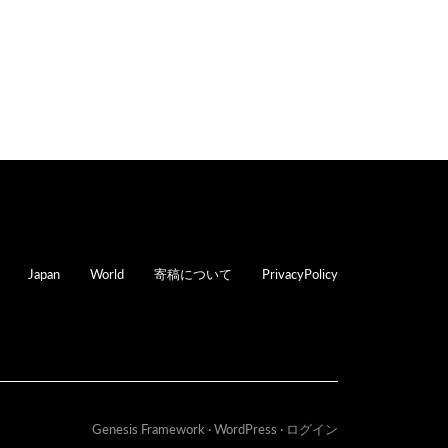
oter
Japan
World
寄稿について
PrivacyPolicy
Genesis Framework
·
WordPress
·
ログイン