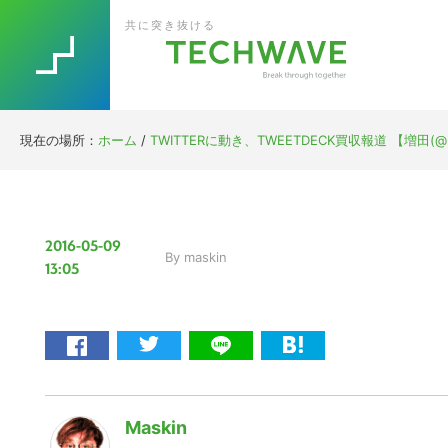
Skip
Skip
Skip
Skip
共に突き抜ける
to
to
to
to
primary
main
primary
footer
navigation
content
sidebar
現在の場所：
ホーム
/
TWITTERに動き、TWEETDECK買収報道 【増田(@
2016-05-09
By
maskin
13:05
Maskin