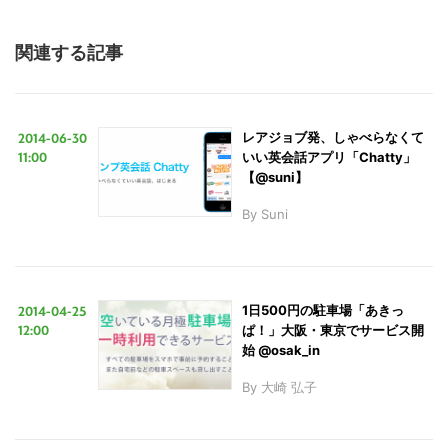
関連する記事
2014-06-30
レアジョブ発、しゃべらなくて
11:00
いい英会話アプリ「Chatty」
【@suni】
By
Suni
2014-04-25
1日500円の駐車場「あきっ
12:00
ぱ！」大阪・東京でサービス開
始 @osak_in
By
大崎 弘子