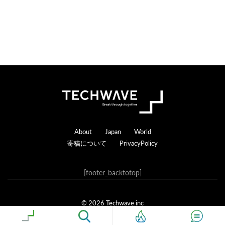
Footer
About
Japan
World
寄稿について
PrivacyPolicy
[footer_backtotop]
© 2026 Techwave.inc
Genesis Framework
·
WordPress
·
ログイン