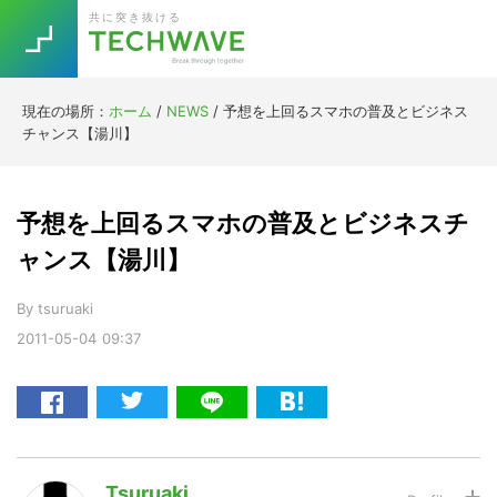
Skip
Skip
Skip
Skip
共に突き抜ける
to
to
to
to
primary
main
primary
footer
navigation
content
sidebar
現在の場所：
ホーム
/
NEWS
/
予想を上回るスマホの普及とビジネス
Trend
チャンス【湯川】
今話題の注目キーワード
Keywords
予想を上回るスマホの普及とビジネスチ
5G
Asana
テレワーク
ャンス【湯川】
TOPICS
ニューノーマル
By
tsuruaki
2011-05-04
09:37
[Startup]
RE:LIFE
[Voice Edition]
Re:Work
Daily
Weekly
Monthly
Tsuruaki
[YouTube]
AI