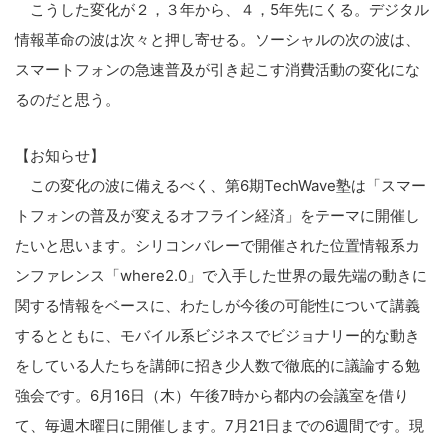
こうした変化が２，３年から、４，5年先にくる。デジタル
る
情報革命の波は次々と押し寄せる。ソーシャルの次の波は、
スマートフォンの急速普及が引き起こす消費活動の変化にな
るのだと思う。
【お知らせ】
この変化の波に備えるべく、第6期TechWave塾は「スマー
トフォンの普及が変えるオフライン経済」をテーマに開催し
たいと思います。シリコンバレーで開催された位置情報系カ
ンファレンス「where2.0」で入手した世界の最先端の動きに
関する情報をベースに、わたしが今後の可能性について講義
するとともに、モバイル系ビジネスでビジョナリー的な動き
をしている人たちを講師に招き少人数で徹底的に議論する勉
強会です。6月16日（木）午後7時から都内の会議室を借り
て、毎週木曜日に開催します。7月21日までの6週間です。現