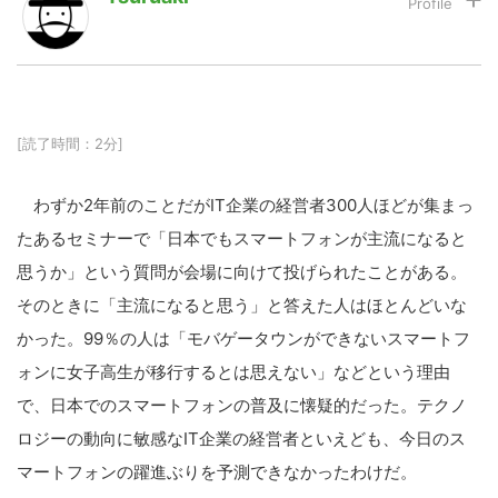
LINE
暗号資産
[読了時間：2分]
投資家登録
Drone
わずか2年前のことだがIT企業の経営者300人ほどが集まっ
特集
VR/AR
たあるセミナーで「日本でもスマートフォンが主流になると
思うか」という質問が会場に向けて投げられたことがある。
Block Data Bank
そのときに「主流になると思う」と答えた人はほとんどいな
かった。99％の人は「モバゲータウンができないスマートフ
ォンに女子高生が移行するとは思えない」などという理由
で、日本でのスマートフォンの普及に懐疑的だった。テクノ
ロジーの動向に敏感なIT企業の経営者といえども、今日のス
マートフォンの躍進ぶりを予測できなかったわけだ。