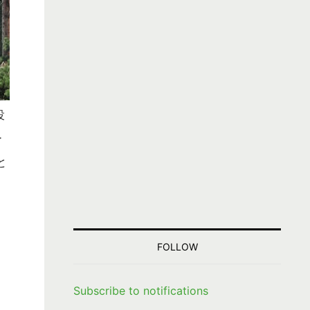
投
ー
と
FOLLOW
Subscribe to notifications