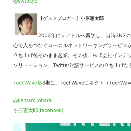
@swtokyo
【ゲストブロガー】
小原憲太郎
2003年にシアトルへ留学し、当時SNSの
心で人をつなぐローカルネットワーキングサービスが
立ち上げ後そのまま起業。その後、株式会社インデ
ソリューション、Twitter対談サービスの立ち上
TechWave塾
3期生。TechWaveコネクト（Tech
@kentaro_ohara
小原憲太郎(facebook)