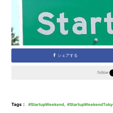
シェアする
follow
Tags：
StartupWeekend
,
StartupWeekendToky