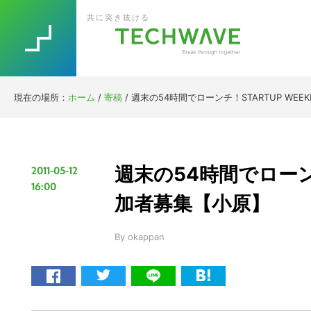
Skip
Skip
Skip
Skip
共に突き抜ける
to
to
to
to
primary
main
primary
footer
navigation
content
sidebar
現在の場所：
ホーム
/
寄稿
/
週末の54時間でローンチ！STARTUP WEE
週末の54時間でローンチ！
2011-05-12
16:00
加者募集【小原】
By
okappan