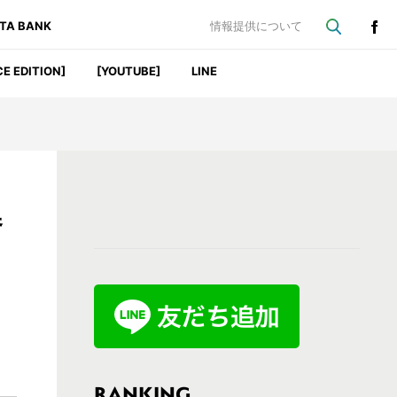
ATA BANK
情報提供について
CE EDITION]
[YOUTUBE]
LINE
最
参
初
の
サ
イ
ド
バ
RANKING