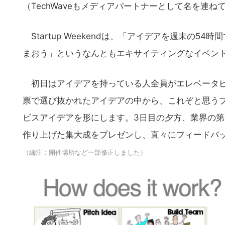
（TechWaveもメディアパートナーとして名を連ね
Startup Weekendは、「アイデアを週末の54
まおう」というなんともエキサイティングなイベン
初日はアイデアを持っている人全員がエレベータピ
票で選び抜かれたアイデアの中から、これぞと思うプ
ビスアイデアを形にします。3日目の夕方、業界の
作り上げた集大成をプレゼンし、直々にフィードバ
（編注：開催場所など一部修正しました）