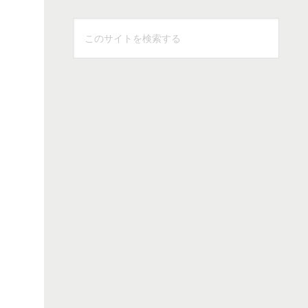
こ
の
サ
イ
ト
を
検
索
す
る