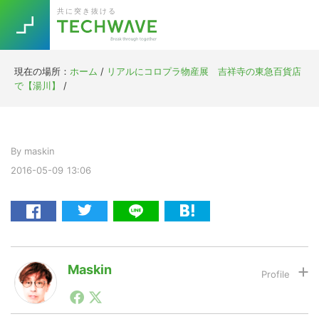
Skip
Skip
Skip
Skip
共に突き抜ける
to
to
to
to
primary
main
primary
footer
navigation
content
sidebar
現在の場所：
ホーム
/
リアルにコロプラ物産展 吉祥寺の東急百貨店
Trend
で【湯川】
/
今話題の注目キーワード
Keywords
By
maskin
5G
Asana
テレワーク
TOPICS
2016-05-09
13:06
ニューノーマル
[Startup]
RE:LIFE
[Voice Edition]
Re:Work
Maskin
Daily
Weekly
Monthly
1990年代初頭から記者としてまた起業家としてITスタ
ートアップ業界のハードウェアからソフトウェアの事業
[YouTube]
AI
創出に関わる。シリコンバレーやEU等でのスタートア