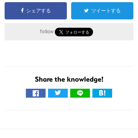
シェアする
ツイートする
follow
こ
の
サ
Share the knowledge!
イ
ト
を
検
索
す
る