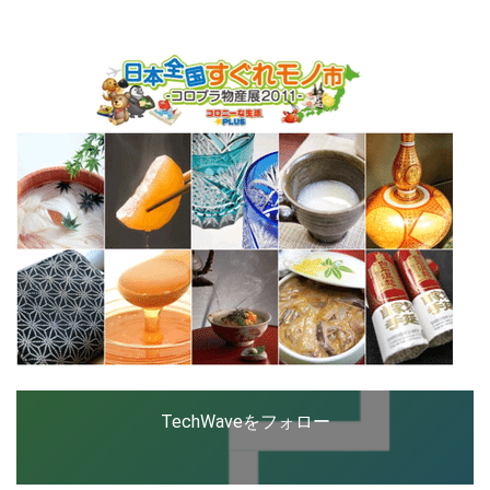
ップを経験。日本ではネットエイジ等に所属、大手企業
の新規事業創出に協力。ブログやSNS、LINEなどの誕
生から普及成長までを最前線で見てきた生き字引として
LINE
暗号資産
注目される。通信キャリアのニュースポータルの創業デ
スクとして数億PV事業に。世界最大IT系メディア（ス
ペイン）の元日本編集長、World Innovation Lab(WiL)
などを経て、現在、スタートアップ支援側の取り組みに
投資家登録
Drone
注力中。
特集
VR/AR
Block Data Bank
TechWaveをフォロー