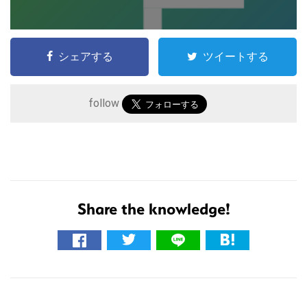
シェアする
ツイートする
follow
こ
の
サ
Share the knowledge!
イ
ト
を
検
索
す