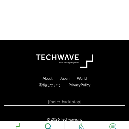
Footer
About
Japan
World
寄稿について
PrivacyPolicy
[footer_backtotop]
© 2026 Techwave.inc
Genesis Framework
·
WordPress
·
ログイン