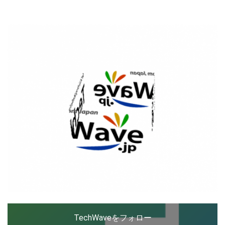
ップを経験。日本ではネットエイジ等に所属、大手企業
の新規事業創出に協力。ブログやSNS、LINEなどの誕
生から普及成長までを最前線で見てきた生き字引として
LINE
暗号資産
注目される。通信キャリアのニュースポータルの創業デ
スクとして数億PV事業に。世界最大IT系メディア（ス
ペイン）の元日本編集長、World Innovation Lab(WiL)
などを経て、現在、スタートアップ支援側の取り組みに
投資家登録
Drone
注力中。
特集
VR/AR
Block Data Bank
TechWaveをフォロー