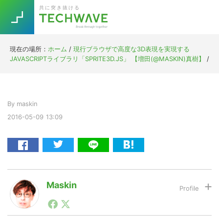
Skip
Skip
Skip
Skip
共に突き抜ける
to
to
to
to
primary
main
primary
footer
navigation
content
sidebar
現在の場所：
ホーム
/
現行ブラウザで高度な3D表現を実現する
Trend
JAVASCRIPTライブラリ「SPRITE3D.JS」 【増田(@MASKIN)真樹】
/
今話題の注目キーワード
Keywords
By
maskin
5G
Asana
テレワーク
TOPICS
2016-05-09
13:09
ニューノーマル
[Startup]
RE:LIFE
[Voice Edition]
Re:Work
Maskin
Daily
Weekly
Monthly
1990年代初頭から記者としてまた起業家としてITスタ
ートアップ業界のハードウェアからソフトウェアの事業
[YouTube]
AI
創出に関わる。シリコンバレーやEU等でのスタートア