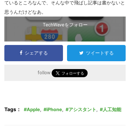
ているところなんで、そんな中で飛ばし記事は書かないと
思うんだけどなあ。
TechWaveをフォロー
こ
の
サ
イ
シェアする
ツイートする
ト
を
follow
検
索
す
る
Tags：
Apple
,
iPhone
,
アシスタント
,
人工知能