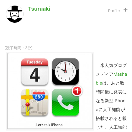
Tsuruaki
LINE
暗号資産
投資家登録
Drone
[読了時間：3分]
特集
VR/AR
米人気ブログ
メディア
Masha
Block Data Bank
ble
は、あと数
時間後に発表に
なる新型iPhon
eに人工知能が
搭載されると報
じた。人工知能