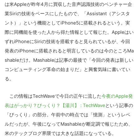
は米Appleが昨年4月に買収した音声認識技術のベンチャー企
業Siriの技術をベースにしたもので、「Assistant（アシスタ
ント）」という機能としてiPhone5に搭載されるという。実
際に同機能を使った人から得た情報として報じた。Appleはい
ずれiPhoneにSiriの技術を搭載すると見られているが、今回
発表のiPhoneに搭載されると明言しているのは今のところMa
shableだけ。Mashableは記事の最後で「今回の発表は新しい
コンピューティング革命の始まりだ」と興奮気味に書いてい
る。
この情報はTechWaveで今日の正午に流した
今夜のApple発
表はがっかり？びっくり？【湯川】 : TechWave
という記事の
「びっくり」の部分。午前中の時点では「憶測」というレベ
ルだったが、午後になってMashableが断定調で報じたため、
米のテックブログ界隈では大きな話題になっている。