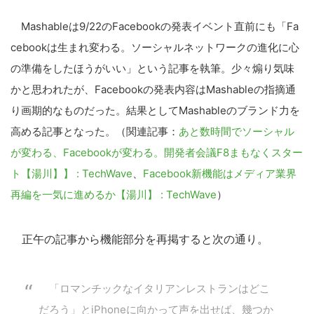
Mashableは9/22のFacebookの発表イベント直前にも「Fa
cebookは生まれ変わる。ソーシャルネットワークの進化に心
の準備をしたほうがいい」という記事を執筆。少々煽り気味
かと思われたが、Facebookの発表内容はMashableの指摘通
り画期的なものだった。結果としてMashableのブランド力を
高める記事となった。（関連記事：
あと数時間でソーシャル
が変わる、Facebookが変わる。開発者会議F8まもなくスター
ト【湯川】】 : TechWave
、
Facebook新機能はメディア業界
再編を一気に進めるか【湯川】 : TechWave
）
正午の記事から機能部分を再掲すると次の通り。
「ロマンチックなイタリアンレストランはどこ
だろう」とiPhoneに向かって声を出せば、幾つか