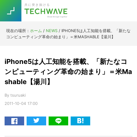
Skip
Skip
Skip
Skip
共に突き抜ける
to
to
to
to
primary
main
primary
footer
navigation
content
sidebar
現在の場所：
ホーム
/
NEWS
/
IPHONE5は人工知能を搭載、「新たな
Trend
コンピューティング革命の始まり」＝米MASHABLE【湯川】
今話題の注目キーワード
Keywords
iPhone5は人工知能を搭載、「新たなコ
5G
Asana
テレワーク
ンピューティング革命の始まり」＝米Ma
TOPICS
shable【湯川】
ニューノーマル
[Startup]
RE:LIFE
By
tsuruaki
2011-10-04
17:00
[Voice Edition]
Re:Work
Daily
Weekly
Monthly
[YouTube]
AI