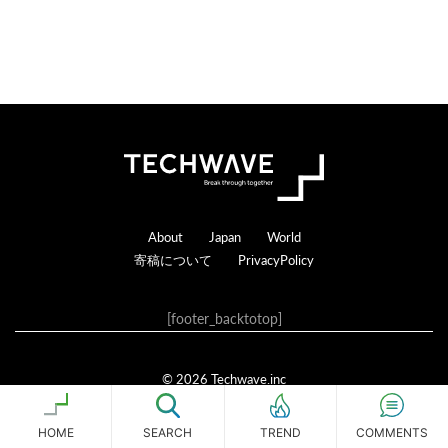
Footer
About
Japan
World
寄稿について
PrivacyPolicy
[footer_backtotop]
© 2026 Techwave.inc
Genesis Framework
·
WordPress
·
ログイン
HOME
SEARCH
COMMENTS
TREND