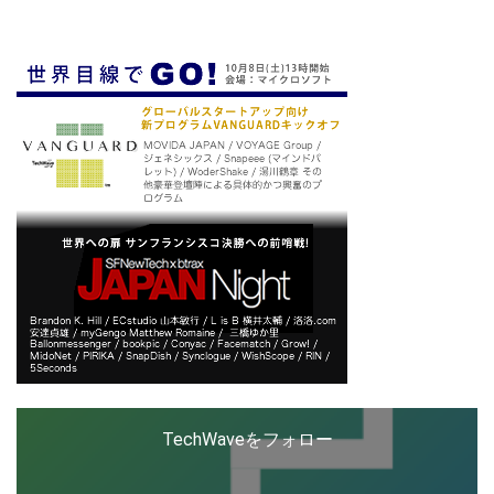
ップを経験。日本ではネットエイジ等に所属、大手企業
の新規事業創出に協力。ブログやSNS、LINEなどの誕
生から普及成長までを最前線で見てきた生き字引として
LINE
暗号資産
注目される。通信キャリアのニュースポータルの創業デ
スクとして数億PV事業に。世界最大IT系メディア（ス
ペイン）の元日本編集長、World Innovation Lab(WiL)
などを経て、現在、スタートアップ支援側の取り組みに
投資家登録
Drone
注力中。
特集
VR/AR
Block Data Bank
TechWaveをフォロー