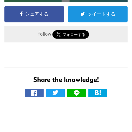
シェアする
ツイートする
follow
こ
の
サ
Share the knowledge!
イ
ト
を
検
索
す