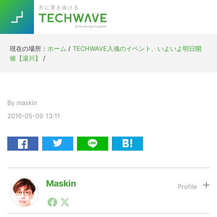
Skip
Skip
Skip
Skip
共に突き抜ける
to
to
to
to
primary
main
primary
footer
navigation
content
sidebar
現在の場所：
ホーム
/
TECHWAVE入魂のイベント、いよいよ明日開
Trend
催【湯川】
/
今話題の注目キーワード
Keywords
By
maskin
5G
Asana
テレワーク
TOPICS
2016-05-09
13:11
ニューノーマル
[Startup]
RE:LIFE
[Voice Edition]
Re:Work
Maskin
Daily
Weekly
Monthly
1990年代初頭から記者としてまた起業家としてITスタ
ートアップ業界のハードウェアからソフトウェアの事業
[YouTube]
AI
創出に関わる。シリコンバレーやEU等でのスタートア