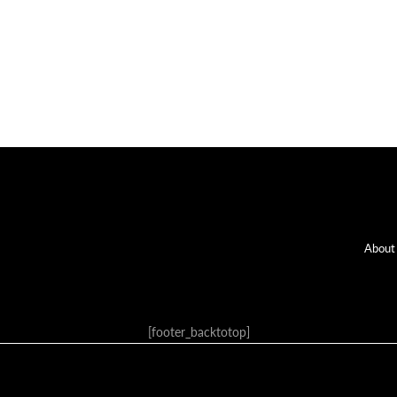
Fo
About
[footer_backtotop]