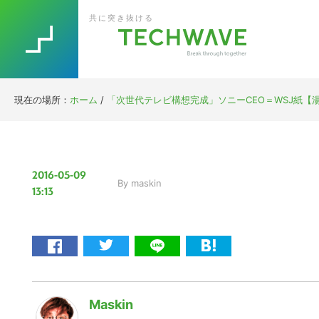
Skip
Skip
Skip
Skip
共に突き抜ける
to
to
to
to
primary
main
primary
footer
navigation
content
sidebar
現在の場所：
ホーム
/
「次世代テレビ構想完成」ソニーCEO＝WSJ紙【
2016-05-09
By
maskin
13:13
Maskin