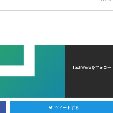
タートアップ業界のハードウェアからソフトウェアの事業創出に関わ
。日本ではネットエイジ等に所属、大手企業の新規事業創出に協
でを最前線で見てきた生き字引として注目される。通信キャリアのニ
T系メディア（スペイン）の元日本編集長、World Innovati
援側の取り組みに注力中。
TechWaveをフォロー
ツイートする