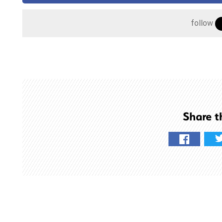
follow
こ
Share t
の
サ
イ
ト
を
検
索
す