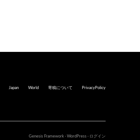
oter
Japan
World
寄稿について
PrivacyPolicy
Genesis Framework
·
WordPress
·
ログイン