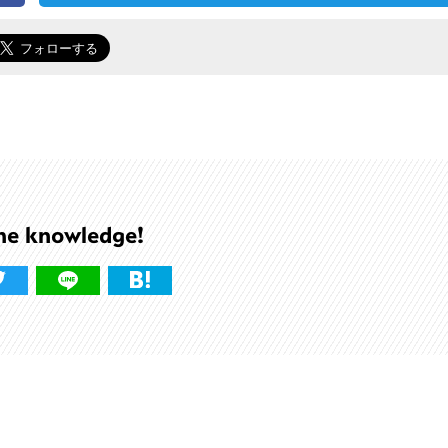
he knowledge!