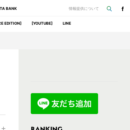
ATA BANK
情報提供について
CE EDITION]
[YOUTUBE]
LINE
最
初
の
サ
イ
ド
バ
RANKING