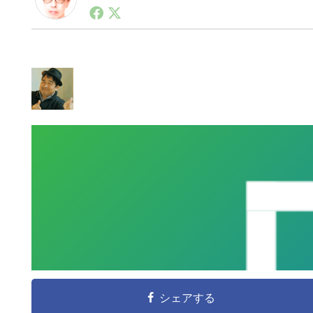
1990年代初頭から記者としてまた起業家としてITス
る。シリコンバレーやEU等でのスタートアップを経験
力。ブログやSNS、LINEなどの誕生から普及成長ま
ュースポータルの創業デスクとして数億PV事業に。世界最大I
on Lab(WiL)などを経て、現在、スタートアップ支
シェアする