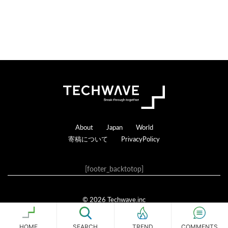
Footer
About
Japan
World
寄稿について
PrivacyPolicy
[footer_backtotop]
© 2026 Techwave.inc
Genesis Framework
·
WordPress
·
ログイン
HOME
SEARCH
COMMENTS
TREND