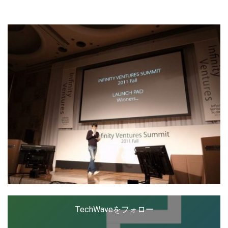
ップを経験。日本ではネットエイジ等に所属、大手企業
の新規事業創出に協力。ブログやSNS、LINEなどの誕
生から普及成長までを最前線で見てきた生き字引として
LINE
暗号資産
注目される。通信キャリアのニュースポータルの創業デ
スクとして数億PV事業に。世界最大IT系メディア（ス
ペイン）の元日本編集長、World Innovation Lab(WiL)
などを経て、現在、スタートアップ支援側の取り組みに
投資家登録
Drone
注力中。
特集
VR/AR
Block Data Bank
TechWaveをフォロー