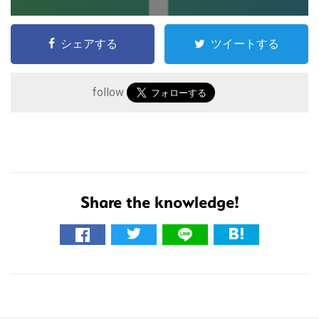
シェアする
ツイートする
follow
こ
の
サ
Share the knowledge!
イ
ト
を
検
索
す