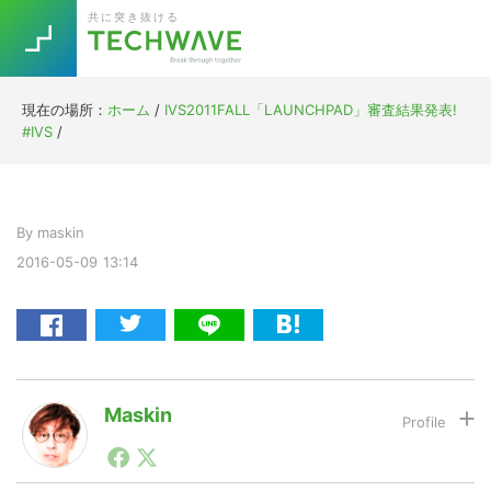
Skip
Skip
Skip
Skip
共に突き抜ける
to
to
to
to
primary
main
primary
footer
navigation
content
sidebar
現在の場所：
ホーム
/
IVS2011FALL「LAUNCHPAD」審査結果発表!
Trend
#IVS
/
今話題の注目キーワード
Keywords
By
maskin
5G
Asana
テレワーク
TOPICS
2016-05-09
13:14
ニューノーマル
[Startup]
RE:LIFE
[Voice Edition]
Re:Work
Maskin
Daily
Weekly
Monthly
1990年代初頭から記者としてまた起業家としてITスタ
ートアップ業界のハードウェアからソフトウェアの事業
[YouTube]
AI
創出に関わる。シリコンバレーやEU等でのスタートア