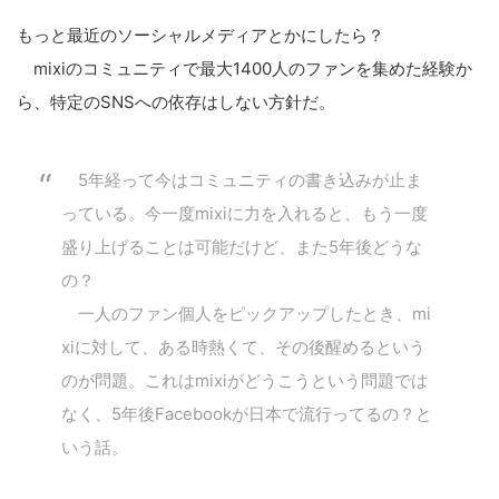
もっと最近のソーシャルメディアとかにしたら？
mixiのコミュニティで最大1400人のファンを集めた経験か
ら、特定のSNSへの依存はしない方針だ。
5年経って今はコミュニティの書き込みが止ま
こ
っている。今一度mixiに力を入れると、もう一度
の
盛り上げることは可能だけど、また5年後どうな
サ
の？
イ
ト
一人のファン個人をピックアップしたとき、mi
を
xiに対して、ある時熱くて、その後醒めるという
検
のが問題。これはmixiがどうこうという問題では
索
なく、5年後Facebookが日本で流行ってるの？と
す
いう話。
る