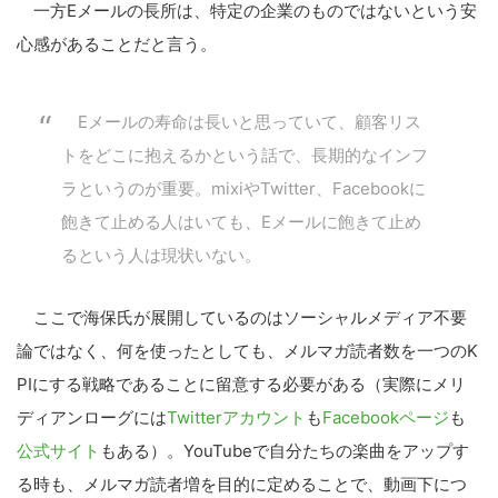
一方Eメールの長所は、特定の企業のものではないという安
心感があることだと言う。
Eメールの寿命は長いと思っていて、顧客リス
トをどこに抱えるかという話で、長期的なインフ
ラというのが重要。mixiやTwitter、Facebookに
飽きて止める人はいても、Eメールに飽きて止め
るという人は現状いない。
ここで海保氏が展開しているのはソーシャルメディア不要
論ではなく、何を使ったとしても、メルマガ読者数を一つのK
PIにする戦略であることに留意する必要がある（実際にメリ
ディアンローグには
Twitterアカウント
も
Facebookページ
も
公式サイト
もある）。YouTubeで自分たちの楽曲をアップす
る時も、メルマガ読者増を目的に定めることで、動画下につ