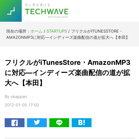
Skip
Skip
Skip
Skip
共に突き抜ける
to
to
to
to
primary
main
primary
footer
navigation
content
sidebar
現在の場所：
ホーム
/
STARTUPS
/
フリクルがITUNESSTORE・
Trend
AMAZONMP3に対応―インディーズ楽曲配信の道が拡大へ【本田】
今話題の注目キーワード
Keywords
フリクルがiTunesStore・AmazonMP3
5G
Asana
テレワーク
に対応―インディーズ楽曲配信の道が拡
TOPICS
大へ【本田】
ニューノーマル
[Startup]
RE:LIFE
By
okappan
2012-01-05
17:00
[Voice Edition]
Re:Work
Daily
Weekly
Monthly
[YouTube]
AI