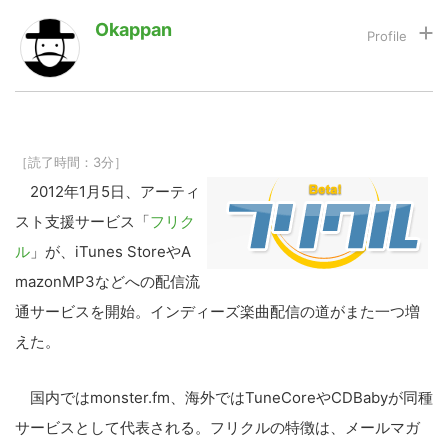
Okappan
LINE
暗号資産
投資家登録
Drone
［読了時間：3分］
2012年1月5日、アーティ
特集
VR/AR
スト支援サービス「
フリク
ル
」が、iTunes StoreやA
Block Data Bank
mazonMP3などへの配信流
通サービスを開始。インディーズ楽曲配信の道がまた一つ増
えた。
国内ではmonster.fm、海外ではTuneCoreやCDBabyが同種
サービスとして代表される。フリクルの特徴は、メールマガ