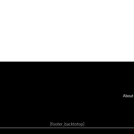
Fo
About
[footer_backtotop]