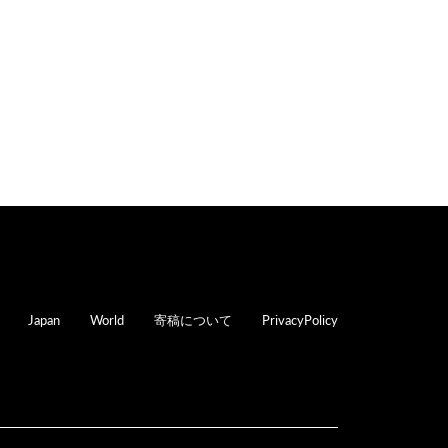
oter
Japan
World
寄稿について
PrivacyPolicy