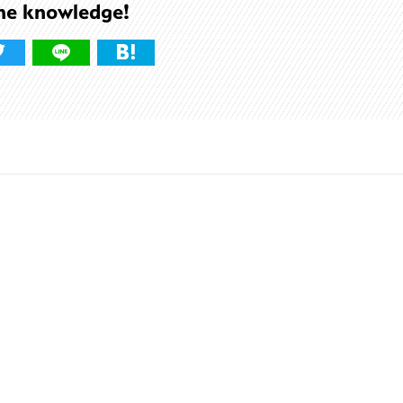
he knowledge!