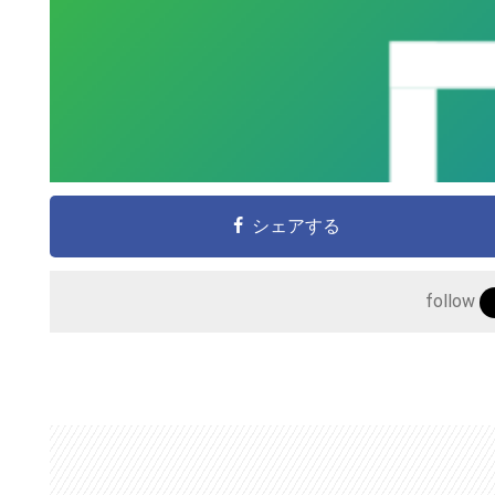
シェアする
こ
の
follow
サ
イ
ト
を
検
索