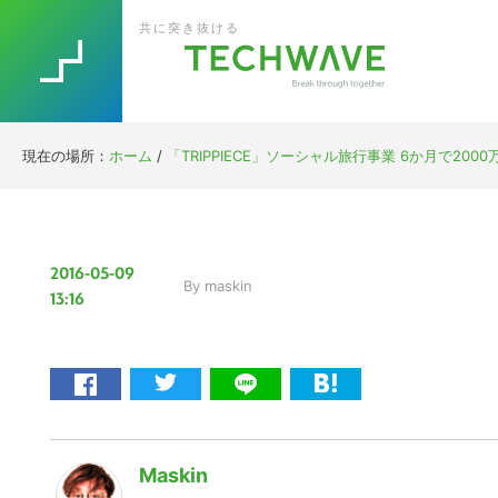
Skip
Skip
Skip
Skip
共に突き抜ける
to
to
to
to
primary
main
primary
footer
navigation
content
sidebar
現在の場所：
ホーム
/
「TRIPPIECE」ソーシャル旅行事業 6か月で200
2016-05-09
By
maskin
13:16
Maskin