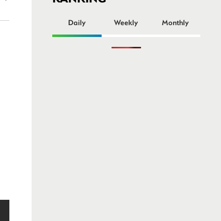
ー
Daily
Weekly
Monthly