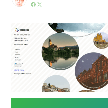
1990年代初頭から記者としてまた起業家としてITス
る。シリコンバレーやEU等でのスタートアップを経験
力。ブログやSNS、LINEなどの誕生から普及成長ま
ュースポータルの創業デスクとして数億PV事業に。世界最大I
on Lab(WiL)などを経て、現在、スタートアップ支