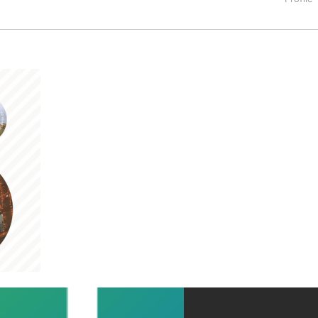
タートアップ業界のハードウェアからソフトウェアの事業創出に関わ
。日本ではネットエイジ等に所属、大手企業の新規事業創出に協
でを最前線で見てきた生き字引として注目される。通信キャリアのニ
T系メディア（スペイン）の元日本編集長、World Innovati
援側の取り組みに注力中。