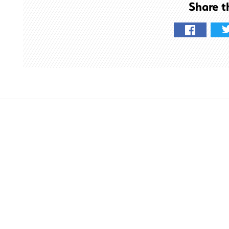
Share t
す
る