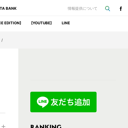
ATA BANK
情報提供について
CE EDITION]
[YOUTUBE]
LINE
】
/
最
初
の
サ
イ
ド
バ
RANKING