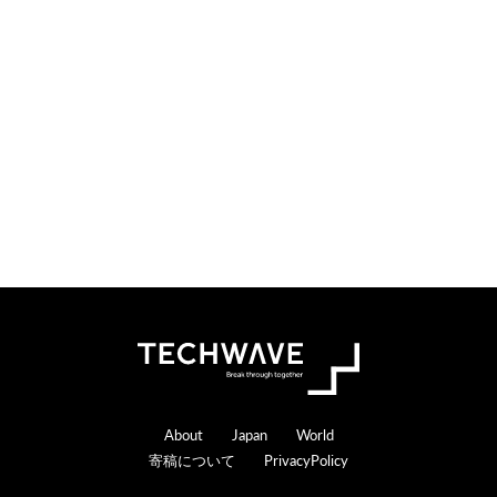
Footer
About
Japan
World
寄稿について
PrivacyPolicy