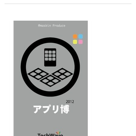
ートアップ業界のハードウェアからソフトウェアの事業
創出に関わる。シリコンバレーやEU等でのスタートア
ップを経験。日本ではネットエイジ等に所属、大手企業
の新規事業創出に協力。ブログやSNS、LINEなどの誕
LINE
暗号資産
生から普及成長までを最前線で見てきた生き字引として
注目される。通信キャリアのニュースポータルの創業デ
スクとして数億PV事業に。世界最大IT系メディア（ス
ペイン）の元日本編集長、World Innovation Lab(WiL)
投資家登録
Drone
などを経て、現在、スタートアップ支援側の取り組みに
注力中。
特集
VR/AR
Block Data Bank