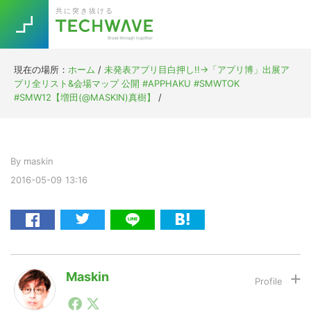
Skip
Skip
Skip
Skip
共に突き抜ける
to
to
to
to
primary
main
primary
footer
navigation
content
sidebar
現在の場所：
ホーム
/
未発表アプリ目白押し!!→「アプリ博」出展ア
Trend
プリ全リスト&会場マップ 公開 #APPHAKU #SMWTOK
今話題の注目キーワード
#SMW12【増田(@MASKIN)真樹】
/
Keywords
5G
Asana
テレワーク
By
maskin
TOPICS
2016-05-09
13:16
ニューノーマル
[Startup]
RE:LIFE
[Voice Edition]
Re:Work
Maskin
Daily
Weekly
Monthly
1990年代初頭から記者としてまた起業家としてITスタ
[YouTube]
AI