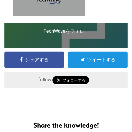
TechWaveをフォロー
シェアする
ツイートする
follow
こ
の
サ
イ
ト
を
Share the knowledge!
検