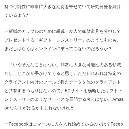
持つ可能性に非常に大きな期待を寄せていて研究開発を続け
ているようだ」
こ
ー新婚のカップルのために親戚・友人で家財道具を分担して
の
プレゼントする「ギフト・レジストリー」のようなものも、
サ
まだしばらくはオンラインに乗ってこないのだろうか？
イ
ト
「いやそんなことはない。非常に大きな可能性のある領域
を
だし、どこかが手がけてくると思う。ただわれわれは特定の
検
クライアント向けのツールで得たデータを他のクライアント
索
と共有するつもりはないので、ECサイトを横断したギフト・
す
レジストリーのようなサービスを展開する考えはない。Amaz
る
onなら手がけるかもしれないけれど」
ーFacebookはコマースに力を入れ始めているのでは？Faceb