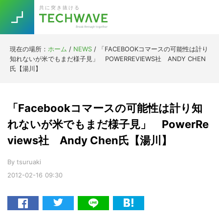
Skip
Skip
Skip
Skip
共に突き抜ける
to
to
to
to
primary
main
primary
footer
navigation
content
sidebar
現在の場所：
ホーム
/
NEWS
/
「FACEBOOKコマースの可能性は計り
Trend
知れないが米でもまだ様子見」 POWERREVIEWS社 ANDY CHEN
今話題の注目キーワード
氏【湯川】
Keywords
「Facebookコマースの可能性は計り知
5G
Asana
テレワーク
TOPICS
れないが米でもまだ様子見」 PowerRe
ニューノーマル
views社 Andy Chen氏【湯川】
[Startup]
RE:LIFE
By
tsuruaki
2012-02-16
09:30
[Voice Edition]
Re:Work
Daily
Weekly
Monthly
[YouTube]
AI