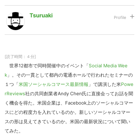
Tsuruaki
LINE
暗号資産
投資家登録
Drone
[読了時間：４分]
特集
VR/AR
世界12都市で同時開催中のイベント「
Social Media Wee
k
」。その一貫として都内の電通ホールで行われたセミナーの
１つ「
米国ソーシャルコマース最新情報
」で講演した米
Powe
Block Data Bank
rReviews
社の共同創業者Andy Chen氏に直接会ってお話を聞
く機会を得た。米国企業は、Facebook上のソーシャルコマー
スにどの程度力を入れているのか。新しいソーシャルコマー
スの形は見えてきているのか。米国の最新状況について聞い
てみた。