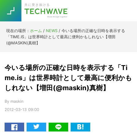
Skip
Skip
Skip
Skip
共に突き抜ける
to
to
to
to
primary
main
primary
footer
navigation
content
sidebar
現在の場所：
ホーム
/
NEWS
/
今いる場所の正確な日時を表示する
Trend
「TIME.IS」は世界時計として最高に便利かもしれない【増田
今話題の注目キーワード
(@MASKIN)真樹】
Keywords
今いる場所の正確な日時を表示する「Ti
5G
Asana
テレワーク
TOPICS
me.is」は世界時計として最高に便利かも
ニューノーマル
しれない【増田(@maskin)真樹】
[Startup]
RE:LIFE
By
maskin
2012-03-13
09:00
[Voice Edition]
Re:Work
Daily
Weekly
Monthly
[YouTube]
AI