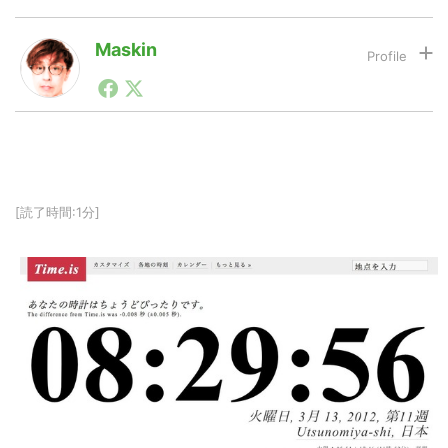
Maskin
LINE
暗号資産
1990年代初頭から記者としてまた起業家としてITスタ
ートアップ業界のハードウェアからソフトウェアの事業
創出に関わる。シリコンバレーやEU等でのスタートア
投資家登録
Drone
ップを経験。日本ではネットエイジ等に所属、大手企業
の新規事業創出に協力。ブログやSNS、LINEなどの誕
生から普及成長までを最前線で見てきた生き字引として
注目される。通信キャリアのニュースポータルの創業デ
特集
VR/AR
[読了時間:1分]
スクとして数億PV事業に。世界最大IT系メディア（ス
ペイン）の元日本編集長、World Innovation Lab(WiL)
などを経て、現在、スタートアップ支援側の取り組みに
注力中。
Block Data Bank