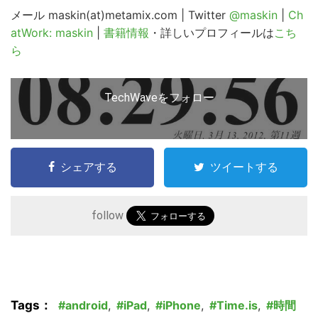
メール maskin(at)metamix.com | Twitter
@maskin
|
Ch
ト
atWork: maskin
|
書籍情報
・詳しいプロフィールは
こち
を
ら
検
索
す
TechWaveをフォロー
る
シェアする
ツイートする
follow
Tags：
android
,
iPad
,
iPhone
,
Time.is
,
時間