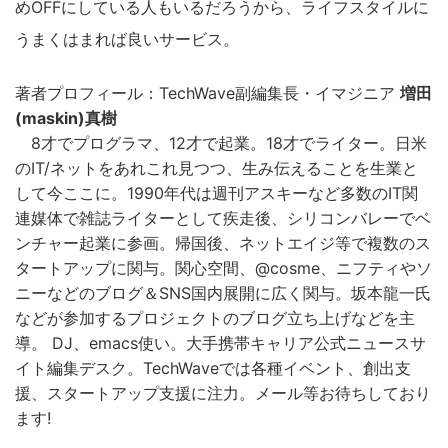
めOFFにしている人もいるだろうから、ライフスタイルに
うまくはまれば良いサービス。
著者プロフィール：TechWave副編集長・イマジニア
増田
(maskin)真樹
8才でプログラマ、12才で起業。18才でライター。日米
のIT/ネットをあれこれ見つつ、生み伝えることを生業と
して今ここに。1990年代は週刊アスキーなど多数のIT関
連媒体で雑誌ライターとして疾走後、シリコンバレーでベ
ンチャー起業に参画。帰国後、ネットエイジ等で複数のス
タートアップに関与。関心空間、@cosme、ニフティやソ
ニーなどのブログ＆SNS国内展開に広く関与。坂本龍一氏
などが参加するプロジェクトのブログ立ち上げなどを主
導。 DJ、emacs使い。大手携帯キャリア公式ニュースサ
こ
イト編集デスク。TechWaveでは各種イベント、創出支
の
援、スタートアップ支援に注力。メール等お待ちしており
サ
ます!
イ