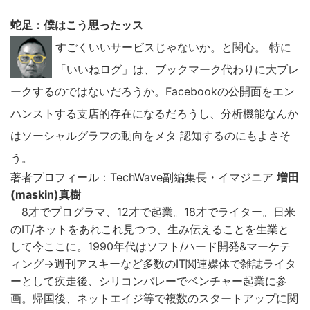
蛇足：僕はこう思ったッス
こ
すごくいいサービスじゃないか。と関心。 特に
の
サ
「いいねログ」は、ブックマーク代わりに大ブレ
イ
ークするのではないだろうか。Facebookの公開面をエン
ト
ハンストする支店的存在になるだろうし、分析機能なんか
を
はソーシャルグラフの動向をメタ 認知するのにもよさそ
検
う。
索
著者プロフィール：TechWave副編集長・イマジニア
増田
す
(maskin)真樹
る
8才でプログラマ、12才で起業。18才でライター。日米
のIT/ネットをあれこれ見つつ、生み伝えることを生業と
して今ここに。1990年代はソフト/ハード開発&マーケテ
ィング→週刊アスキーなど多数のIT関連媒体で雑誌ライタ
ーとして疾走後、シリコンバレーでベンチャー起業に参
画。帰国後、ネットエイジ等で複数のスタートアップに関