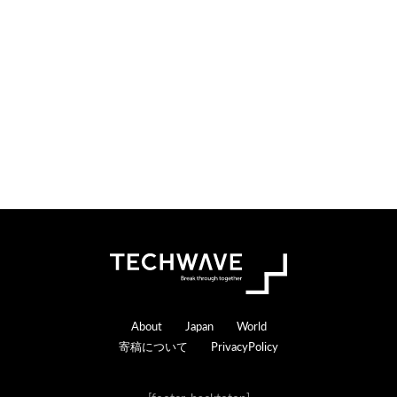
Footer
About
Japan
World
寄稿について
PrivacyPolicy