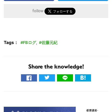
follow
Tags：
FBログ
,
佐藤元紀
Share the knowledge!