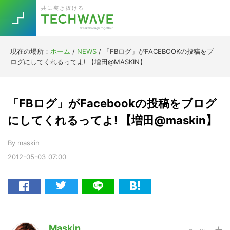
Skip
Skip
Skip
Skip
共に突き抜ける
to
to
to
to
primary
main
primary
footer
navigation
content
sidebar
現在の場所：
ホーム
/
NEWS
/
「FBログ」がFACEBOOKの投稿をブ
Trend
ログにしてくれるってよ! 【増田@MASKIN】
今話題の注目キーワード
Keywords
「FBログ」がFacebookの投稿をブログ
5G
Asana
テレワーク
にしてくれるってよ! 【増田@maskin】
TOPICS
ニューノーマル
By
maskin
2012-05-03
07:00
[Startup]
RE:LIFE
[Voice Edition]
Re:Work
Daily
Weekly
Monthly
Maskin
[YouTube]
AI