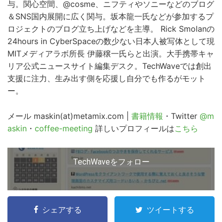
与。関心空間、@cosme、ニフティやソニーなどのブログ
＆SNS国内展開に広く関与。坂本龍一氏などが参加するプ
ロジェクトのブログ立ち上げなどを主導。 Rick Smolanの
24hours in CyberSpaceの数少ない日本人被写体として現
MITメディアラボ所長 伊藤穣一氏らと出演。大手携帯キャ
リア公式ニュースサイト編集デスク。TechWaveでは創出
支援に注力、生み出す側を応援し自分でも作るがモット
ー。
メール maskin(at)metamix.com |
書籍情報
・Twitter
@m
askin
・
coffee-meeting
詳しいプロフィールは
こちら
TechWaveをフォロー
シェアする
ツイートする