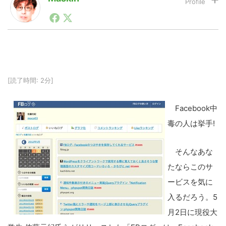
1990年代初頭から記者としてまた起業家としてITスタ
ートアップ業界のハードウェアからソフトウェアの事業
LINE
暗号資産
創出に関わる。シリコンバレーやEU等でのスタートア
ップを経験。日本ではネットエイジ等に所属、大手企業
の新規事業創出に協力。ブログやSNS、LINEなどの誕
生から普及成長までを最前線で見てきた生き字引として
投資家登録
Drone
注目される。通信キャリアのニュースポータルの創業デ
[読了時間: 2分]
スクとして数億PV事業に。世界最大IT系メディア（ス
ペイン）の元日本編集長、World Innovation Lab(WiL)
などを経て、現在、スタートアップ支援側の取り組みに
特集
VR/AR
Facebook中
注力中。
毒の人は挙手!
Block Data Bank
そんなあな
たならこのサ
ービスを気に
入るだろう。5
月2日に現役大