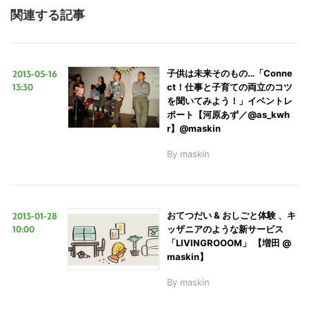
関連する記事
2013-05-16
子供は未来そのもの…「Conne
13:30
ct！仕事と子育ての両立のコツ
を聞いてみよう！」イベントレ
ポート【河原あず／@as_kwh
r】@maskin
By
maskin
2013-01-28
おてつだい & おしごと体験 、キ
10:00
ッザニアのような新サービス
「LIVINGROOOM」 【増田 @
maskin】
By
maskin