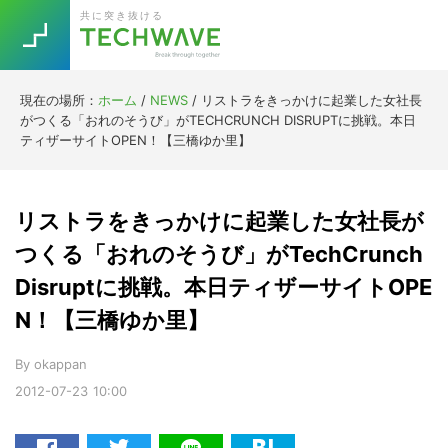
Skip
Skip
Skip
Skip
共に突き抜ける
to
to
to
to
primary
main
primary
footer
navigation
content
sidebar
現在の場所：
ホーム
/
NEWS
/
リストラをきっかけに起業した女社長
Trend
がつくる「おれのそうび」がTECHCRUNCH DISRUPTに挑戦。本日
今話題の注目キーワード
ティザーサイトOPEN！【三橋ゆか里】
Keywords
リストラをきっかけに起業した女社長が
5G
Asana
テレワーク
TOPICS
つくる「おれのそうび」がTechCrunch
ニューノーマル
Disruptに挑戦。本日ティザーサイトOPE
[Startup]
RE:LIFE
N！【三橋ゆか里】
By
okappan
[Voice Edition]
Re:Work
2012-07-23
10:00
Daily
Weekly
Monthly
[YouTube]
AI