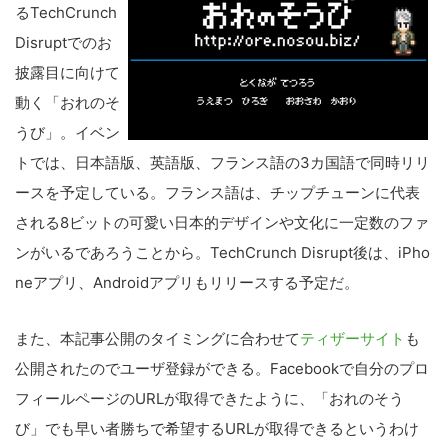
るTechCrunch
Disruptでのお
披露目に向けて
動く「おれのそ
うび」。イベン
トでは、日本語版、英語版、フランス語の3カ国語で同時リリ
こ
ースを予定している。フランス語は、チップチューンに代表
の
される8ビットの可愛い日本的デザインや文化に一定数のファ
サ
ンがいるであろうことから。TechCrunch Disrupt後は、iPho
イ
neアプリ、Androidアプリもリリースする予定だ。
ト
を
また、本記事公開のタイミングに合わせて
ティザーサイト
も
検
索
公開されたのでユーザ登録ができる。Facebookで自分のプロ
す
フィールページのURLが取得できたように、「おれのそう
る
び」でも早い者勝ちで希望するURLが取得できるというわけ