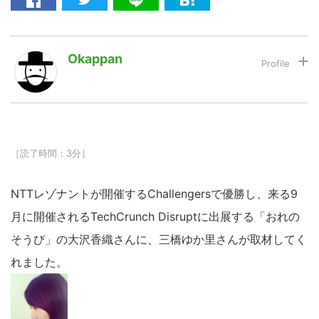
LINE
暗号資産
Okappan
投資家登録
Drone
特集
VR/AR
［読了時間：3分］
NTTレゾナントが開催するChallengersで優勝し、来る9
Block Data Bank
月に開催されるTechCrunch Disruptに出展する「おれの
そうび」の大沢香織さんに、三橋ゆか里さんが取材してく
れました。