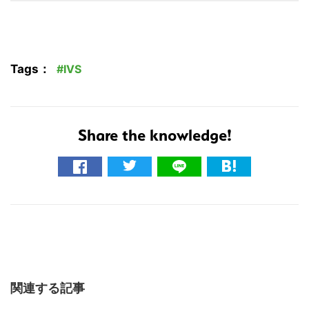
Tags：
IVS
こ
Share the knowledge!
の
サ
イ
ト
を
検
索
す
関連する記事
る