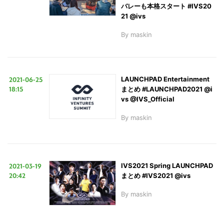
バレーも本格スタート #IVS20
21 @ivs
By
maskin
2021-06-25
LAUNCHPAD Entertainment
18:15
まとめ #LAUNCHPAD2021 @i
vs @IVS_Official
By
maskin
2021-03-19
IVS2021 Spring LAUNCHPAD
20:42
まとめ #IVS2021 @ivs
By
maskin