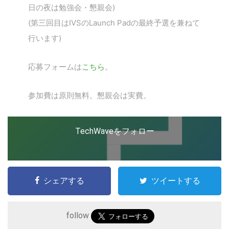
日の夜は勉強会・懇親会)
(第三回目はIVSのLaunch Padの最終予選を兼ねて
行います)
応募フォームは
こちら
。
参加費は原則無料。懇親会は実費。
TechWaveをフォロー
シェアする
ツイートする
follow