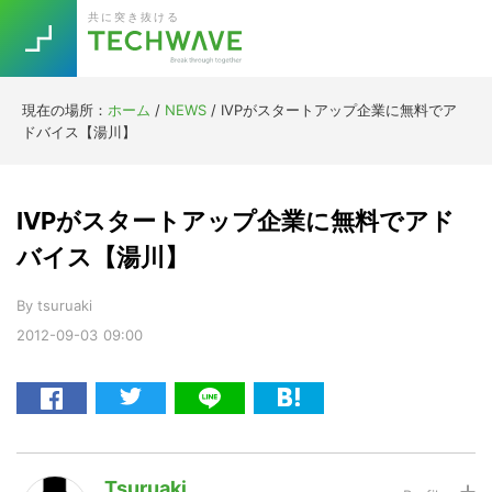
Skip
Skip
Skip
Skip
共に突き抜ける
to
to
to
to
primary
main
primary
footer
navigation
content
sidebar
現在の場所：
ホーム
/
NEWS
/
IVPがスタートアップ企業に無料でア
Trend
ドバイス【湯川】
今話題の注目キーワード
Keywords
IVPがスタートアップ企業に無料でアド
5G
Asana
テレワーク
バイス【湯川】
TOPICS
ニューノーマル
By
tsuruaki
2012-09-03
09:00
[Startup]
RE:LIFE
[Voice Edition]
Re:Work
Daily
Weekly
Monthly
Tsuruaki
[YouTube]
AI