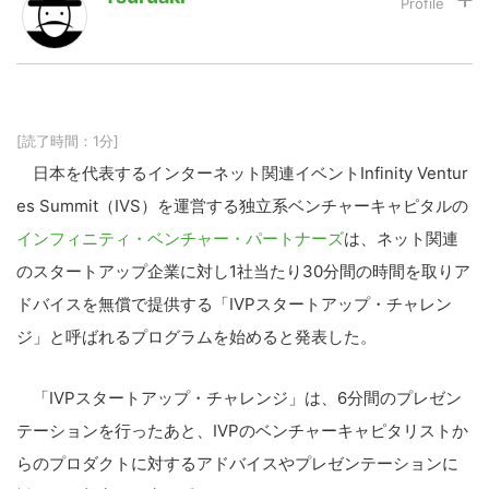
LINE
暗号資産
[読了時間：1分]
投資家登録
Drone
日本を代表するインターネット関連イベントInfinity Ventur
es Summit（IVS）を運営する独立系ベンチャーキャピタルの
特集
VR/AR
インフィニティ・ベンチャー・パートナーズ
は、ネット関連
のスタートアップ企業に対し1社当たり30分間の時間を取りア
Block Data Bank
ドバイスを無償で提供する「IVPスタートアップ・チャレン
ジ」と呼ばれるプログラムを始めると発表した。
「IVPスタートアップ・チャレンジ」は、6分間のプレゼン
テーションを行ったあと、IVPのベンチャーキャピタリストか
らのプロダクトに対するアドバイスやプレゼンテーションに