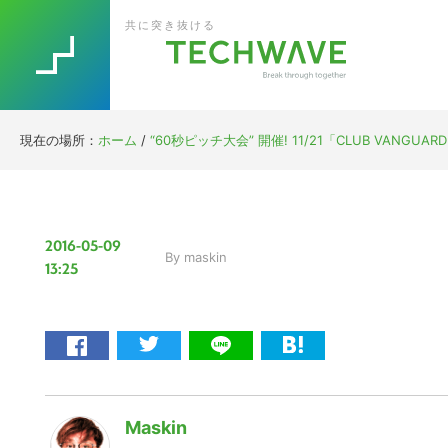
Skip
Skip
Skip
Skip
共に突き抜ける
to
to
to
to
primary
main
primary
footer
navigation
content
sidebar
現在の場所：
ホーム
/
“60秒ピッチ大会” 開催! 11/21「CLUB VAN
2016-05-09
By
maskin
13:25
Maskin