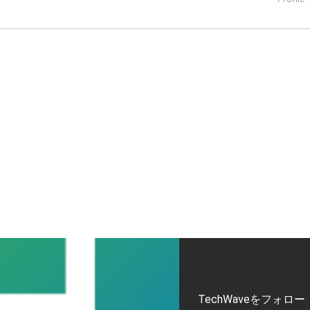
タートアップ業界のハードウェアからソフトウェアの事業創出に関わ
。日本ではネットエイジ等に所属、大手企業の新規事業創出に協
でを最前線で見てきた生き字引として注目される。通信キャリアのニ
T系メディア（スペイン）の元日本編集長、World Innovati
援側の取り組みに注力中。
TechWaveをフォロー