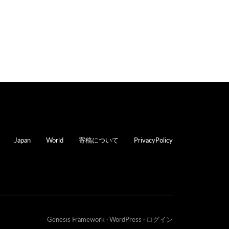
oter
Japan
World
寄稿について
PrivacyPolicy
Genesis Framework
·
WordPress
·
ログイン