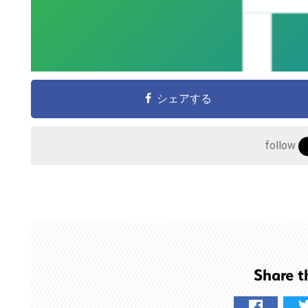
シェアする
follow
こ
の
サ
イ
ト
を
検
Share t
索
す