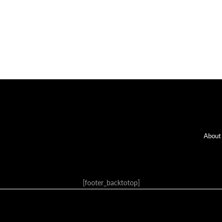
Fo
About
[footer_backtotop]