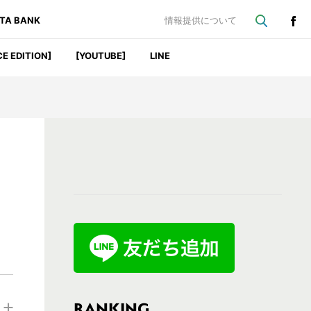
ATA BANK
情報提供について
CE EDITION]
[YOUTUBE]
LINE
最
初
の
サ
イ
ド
バ
RANKING