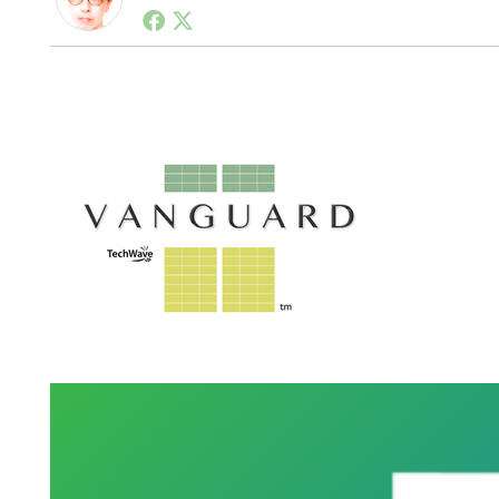
1990年代初頭から記者としてまた起業家としてITス
る。シリコンバレーやEU等でのスタートアップを経験
力。ブログやSNS、LINEなどの誕生から普及成長ま
ュースポータルの創業デスクとして数億PV事業に。世界最大I
on Lab(WiL)などを経て、現在、スタートアップ支