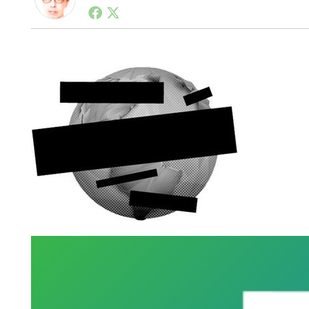
1990年代初頭から記者としてまた起業家としてITス
る。シリコンバレーやEU等でのスタートアップを経験
力。ブログやSNS、LINEなどの誕生から普及成長ま
ュースポータルの創業デスクとして数億PV事業に。世界最大I
on Lab(WiL)などを経て、現在、スタートアップ支