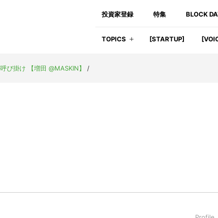
投資家登録
特集
BLOCK D
TOPICS
[STARTUP]
[VOI
掛け 【増田 @MASKIN】
/