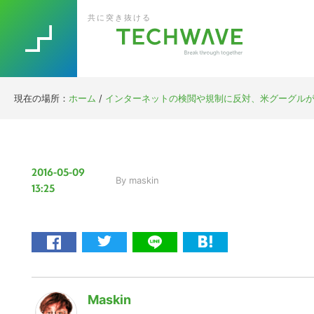
Skip
Skip
Skip
Skip
共に突き抜ける
to
to
to
to
primary
main
primary
footer
navigation
content
sidebar
現在の場所：
ホーム
/
インターネットの検閲や規制に反対、米グーグルが呼び
2016-05-09
By
maskin
13:25
Maskin