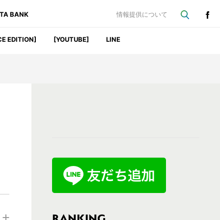
ATA BANK
情報提供について
CE EDITION]
[YOUTUBE]
LINE
最
初
の
サ
イ
ド
バ
RANKING