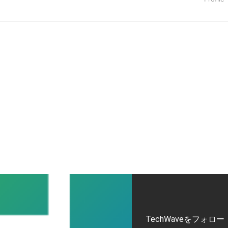
タートアップ業界のハードウェアからソフトウェアの事業創出に関わ
。日本ではネットエイジ等に所属、大手企業の新規事業創出に協
でを最前線で見てきた生き字引として注目される。通信キャリアのニ
T系メディア（スペイン）の元日本編集長、World Innovati
援側の取り組みに注力中。
TechWaveをフォロー