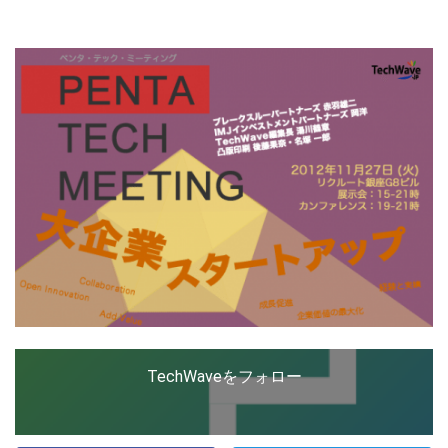
ップを経験。日本ではネットエイジ等に所属、大手企業
の新規事業創出に協力。ブログやSNS、LINEなどの誕
生から普及成長までを最前線で見てきた生き字引として
LINE
暗号資産
注目される。通信キャリアのニュースポータルの創業デ
スクとして数億PV事業に。世界最大IT系メディア（ス
ペイン）の元日本編集長、World Innovation Lab(WiL)
などを経て、現在、スタートアップ支援側の取り組みに
投資家登録
Drone
注力中。
特集
VR/AR
Block Data Bank
TechWaveをフォロー