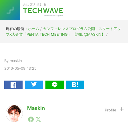
Skip
Skip
Skip
Skip
共に突き抜ける
to
to
to
to
primary
main
primary
footer
navigation
content
sidebar
現在の場所：
ホーム
/
カンファレンスプログラム公開、スタートアッ
Trend
プX大企業「PENTA TECH MEETING」 【増田@MASKIN】
/
今話題の注目キーワード
Keywords
By
maskin
5G
Asana
テレワーク
TOPICS
2016-05-09
13:25
ニューノーマル
[Startup]
RE:LIFE
[Voice Edition]
Re:Work
Maskin
Daily
Weekly
Monthly
1990年代初頭から記者としてまた起業家としてITスタ
ートアップ業界のハードウェアからソフトウェアの事業
[YouTube]
AI
創出に関わる。シリコンバレーやEU等でのスタートア