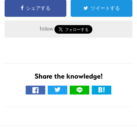
シェアする
ツイートする
follow
こ
の
Share the knowledge!
サ
イ
ト
を
検
索
す
る