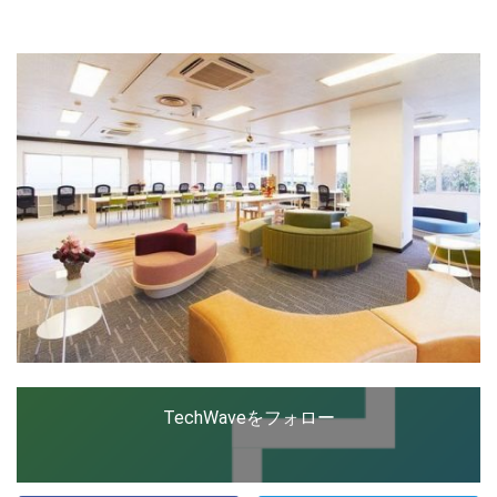
ップを経験。日本ではネットエイジ等に所属、大手企業
の新規事業創出に協力。ブログやSNS、LINEなどの誕
生から普及成長までを最前線で見てきた生き字引として
LINE
暗号資産
注目される。通信キャリアのニュースポータルの創業デ
スクとして数億PV事業に。世界最大IT系メディア（ス
ペイン）の元日本編集長、World Innovation Lab(WiL)
などを経て、現在、スタートアップ支援側の取り組みに
投資家登録
Drone
注力中。
特集
VR/AR
Block Data Bank
TechWaveをフォロー