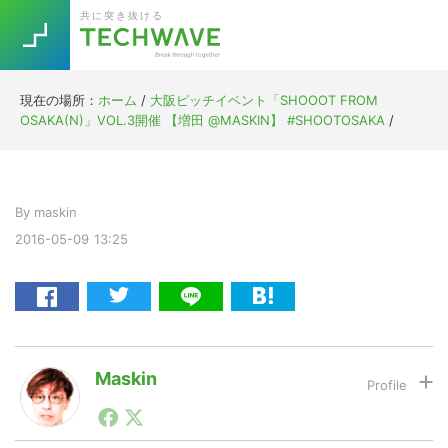
Skip
Skip
Skip
Skip
共に突き抜ける
to
to
to
to
primary
main
primary
footer
navigation
content
sidebar
現在の場所：
ホーム
/
大阪ピッチイベント「SHOOOT FROM
Trend
OSAKA(N)」VOL.3開催 【増田 @MASKIN】 #SHOOTOSAKA
/
今話題の注目キーワード
Keywords
By
maskin
5G
Asana
テレワーク
TOPICS
2016-05-09
13:25
ニューノーマル
[Startup]
RE:LIFE
[Voice Edition]
Re:Work
Maskin
Daily
Weekly
Monthly
1990年代初頭から記者としてまた起業家としてITスタ
ートアップ業界のハードウェアからソフトウェアの事業
[YouTube]
AI
創出に関わる。シリコンバレーやEU等でのスタートア