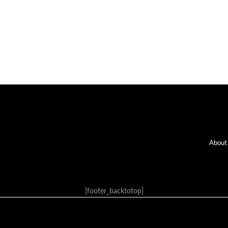
Fo
About
[footer_backtotop]