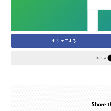
シェアする
こ
follow
の
サ
イ
ト
を
検
索
Share t
す