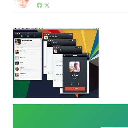
1990年代初頭から記者としてまた起業家としてITス
る。シリコンバレーやEU等でのスタートアップを経験
力。ブログやSNS、LINEなどの誕生から普及成長ま
ュースポータルの創業デスクとして数億PV事業に。世界最大I
on Lab(WiL)などを経て、現在、スタートアップ支