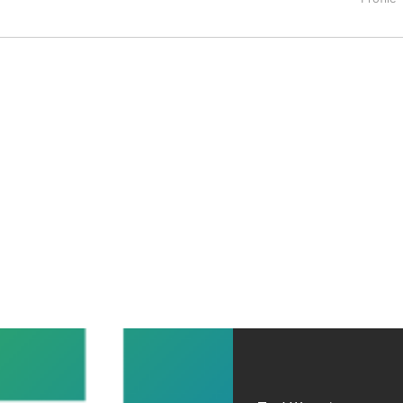
タートアップ業界のハードウェアからソフトウェアの事業創出に関わ
。日本ではネットエイジ等に所属、大手企業の新規事業創出に協
でを最前線で見てきた生き字引として注目される。通信キャリアのニ
T系メディア（スペイン）の元日本編集長、World Innovati
援側の取り組みに注力中。