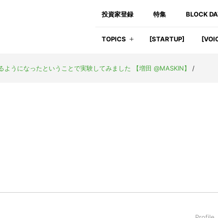
投資家登録
特集
BLOCK D
TOPICS
[STARTUP]
[VOI
きるようになったということで実験してみました 【増田 @MASKIN】
/