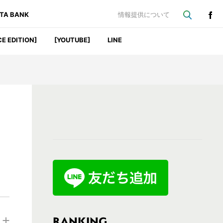
ATA BANK
情報提供について
CE EDITION]
[YOUTUBE]
LINE
最
初
の
サ
イ
ド
バ
RANKING