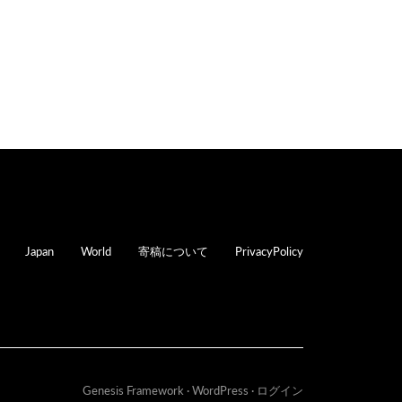
oter
Japan
World
寄稿について
PrivacyPolicy
Genesis Framework
·
WordPress
·
ログイン