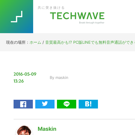
Skip
Skip
Skip
Skip
共に突き抜ける
to
to
to
to
primary
main
primary
footer
navigation
content
sidebar
現在の場所：
ホーム
/
音質最高かも!? PC版LINEでも無料音声通話がで
2016-05-09
By
maskin
13:26
Maskin