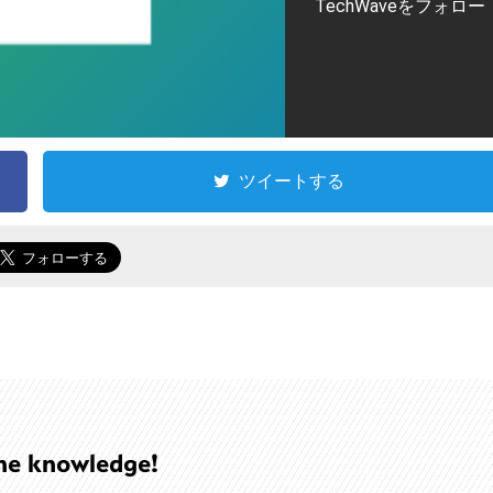
TechWaveをフォロー
ツイートする
he knowledge!