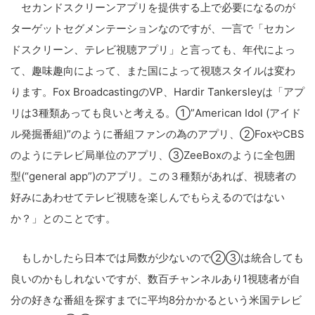
の
セカンドスクリーンアプリを提供する上で必要になるのが
サ
ターゲットセグメンテーションなのですが、一言で「セカン
イ
ドスクリーン、テレビ視聴アプリ」と言っても、年代によっ
ト
て、趣味趣向によって、また国によって視聴スタイルは変わ
を
ります。Fox BroadcastingのVP、Hardir Tankersleyは「アプ
検
リは3種類あっても良いと考える。①”American Idol (アイド
索
ル発掘番組)”のように番組ファンの為のアプリ、②FoxやCBS
す
のようにテレビ局単位のアプリ、③ZeeBoxのように全包囲
る
型(“general app”)のアプリ。この３種類があれば、視聴者の
好みにあわせてテレビ視聴を楽しんでもらえるのではない
か？」とのことです。
もしかしたら日本では局数が少ないので②③は統合しても
良いのかもしれないですが、数百チャンネルあり1視聴者が自
分の好きな番組を探すまでに平均8分かかるという米国テレビ