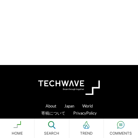
Footer
About
Japan
World
寄稿について
PrivacyPolicy
[footer_backtotop]
HOME
SEARCH
COMMENTS
TREND