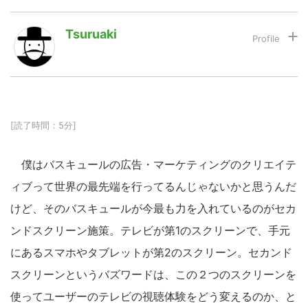
Tsuruaki
LINE
暗号資産
投資家登録
Drone
[読了時間：5分]
特集
VR/AR
僕はバスキュールの広告・マーケティングのクリエイテ
ィブって世界の最先端を行ってるんじゃないかと思うんだ
Block Data Bank
けど、そのバスキュールが今最も力を入れているのがセカ
ンドスクリーン施策。テレビが第1のスクリーンで、手元
にあるスマホやタブレットが第2のスクリーン。セカンド
スクリーンというバズワードは、この２つのスクリーンを
使ってユーザーのテレビの視聴体験をどう変えるのか、と