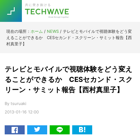
Skip
Skip
Skip
Skip
共に突き抜ける
to
to
to
to
primary
main
primary
footer
navigation
content
sidebar
現在の場所：
ホーム
/
NEWS
/
テレビとモバイルで視聴体験をどう変
Trend
えることができるか CESセカンド・スクリーン・サミット報告【西
今話題の注目キーワード
村真里子】
Keywords
テレビとモバイルで視聴体験をどう変え
5G
Asana
テレワーク
TOPICS
ることができるか CESセカンド・スク
ニューノーマル
リーン・サミット報告【西村真里子】
[Startup]
RE:LIFE
By
tsuruaki
2013-01-16
12:00
[Voice Edition]
Re:Work
Daily
Weekly
Monthly
[YouTube]
AI